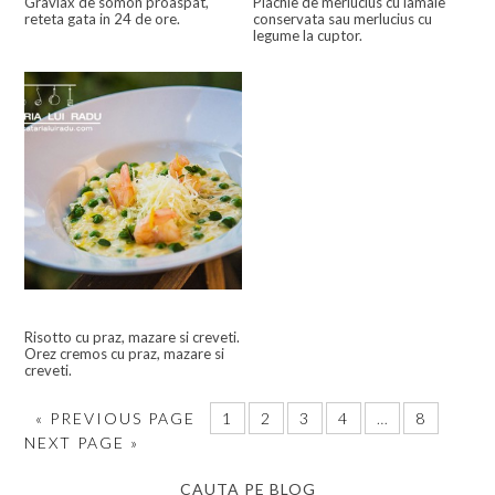
Gravlax de somon proaspat,
Plachie de merlucius cu lamaie
reteta gata in 24 de ore.
conservata sau merlucius cu
legume la cuptor.
Risotto cu praz, mazare si creveti.
Orez cremos cu praz, mazare si
creveti.
«
PREVIOUS PAGE
1
2
3
4
…
8
NEXT PAGE »
CAUTA PE BLOG