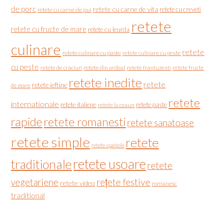
de porc
retete cu carne de vita
retete cu creveti
retete cu carne de pui
retete
retete cu fructe de mare
retete cu leurda
culinare
retete
retete culinare cu paste
retete culinare cu peste
cu peste
retete de craciun
retete din ardeal
retete frantuzesti
retete fructe
retete inedite
retete
retete ieftine
de mare
retete
internationale
retete italiene
retete paste
retete la ceaun
rapide
retete romanesti
retete sanatoase
retete simple
retete
retete spaniole
retete usoare
traditionale
retete
vegetariene
rețete festive
retete video
romanesc
traditional