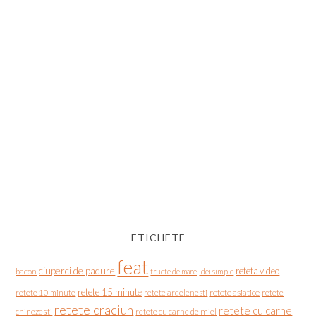
ETICHETE
feat
ciuperci de padure
reteta video
bacon
fructe de mare
idei simple
retete 15 minute
retete asiatice
retete
retete 10 minute
retete ardelenesti
retete craciun
retete cu carne
chinezesti
retete cu carne de miel