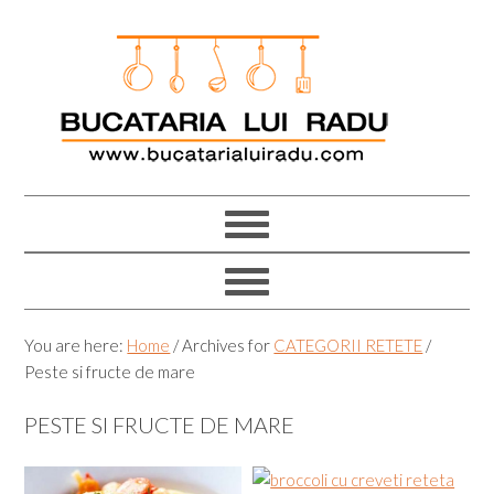
Skip
Skip
Skip
Skip
to
to
to
to
primary
main
primary
footer
navigation
content
sidebar
You are here:
Home
/
Archives for
CATEGORII RETETE
/
Peste si fructe de mare
PESTE SI FRUCTE DE MARE