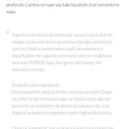
preferati. Carnea se rupe sau taie bucatele si se serveste in
supa.
Si pentru ca reteta de ciorba de vacuta a fost atat de
simpla, va descriu aici un procedeu (desigur pentru cei
care nu stiati si sunteti interesati) de eliminare a
impuritatilor din supa de carne prin care se realizeaza
cea mai LIMPEDE supa. Nu-i greu, nici scump, dar
dureaza o vreme.
Depinde cata supa faceti.
Deci spumuiti in timp ce fierbe carnea, constant. Dupa
ce a fiert si ati strecurat supa, se lasa la rece, apoi se
pune intr-un container de plastic (e mai usor de scos
dupa) si se pune la congelator pana-i inghetata bocna.
Dupa ce a inghetat, daca-i grasa si vreti sa scoateti din