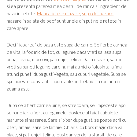
si ea prezenta parerea mea destul de rar ca si ingredient de
baza in retete.
Mancarica de mazare
,
supa de mazare
,
mazare in salata de beof sunt unele din putinele retete in
care apare.
Deci “licoarea” de baza este supa de carne. Se fierbe carnea
de vita, la foc mic de tot, cu legume daca vreti sa iasa supa
buna, ceapa, morcovi, patrunjel, telina. Daca n-aveti, sau nu
vreti sa puneti legume care nu mai au nici o folosinta la final,
atunci puneti dupa gust Vegeta, sau cuburi vegetale. Supa se
spumuieste constant, impuritatile nu trebuie sa ramana in
zeama asta.
Dupa ce a fiert carnea bine, se strecoara, se limpezeste apoi
se pune iar la fiert cu legumele, dovlecelul taiat cubulete
marunte si mazarea. Sare si piper dupa gust, se poate acrii cu
otet, lamaie, sare de lamaie. Chiar si cu bors magic daca va
place, si patrunjel, telina, leustean verde la sfarsit, de care