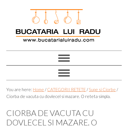
Skip
Skip
Skip
Skip
to
to
to
to
primary
main
primary
footer
navigation
content
sidebar
You are here:
Home
/
CATEGORII RETETE
/
Supe si Ciorbe
/
Ciorba de vacuta cu dovlecel si mazare. O reteta simpla.
CIORBA DE VACUTA CU
DOVLECEL SI MAZARE. O