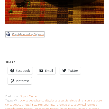
Copyright secured by Digiprove
SHARE:
Facebook
Email
Twitter
Pinterest
Filed Under:
Supe si Ciorbe
Tagged With:
ciorba de dovlecel cu vita
,
ciorba de vacuta reteta culinara
,
cum se face o
ciorba de vacuta
,
feat
,
limpezirea supei
,
mazare
,
reteta ciorba de dovlecel
,
retete cu
carne de vacuta
,
retete cu carne de vita
,
retete culinare
,
retete culinare cu carne de