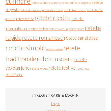
culinare
retete
retete culinare cu paste
retete culinare cu peste
cu peste
retete de craciun
retete din ardeal
retete frantuzesti
retete fructe
retete inedite
retete
retete ieftine
de mare
retete
internationale
retete italiene
retete paste
retete la ceaun
rapide
retete romanesti
retete sanatoase
retete simple
retete
retete spaniole
retete usoare
traditionale
retete
vegetariene
rețete festive
retete video
romanesc
traditional
INREGISTRARE & LOG-IN
Log in