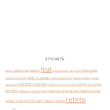
ETICHETE
feat
ciuperci de padure
reteta video
bacon
fructe de mare
idei simple
retete 15 minute
retete asiatice
retete
retete 10 minute
retete ardelenesti
retete craciun
retete cu carne
chinezesti
retete cu carne de miel
de porc
retete cu carne de vita
retete cu creveti
retete cu carne de pui
retete
retete cu fructe de mare
retete cu leurda