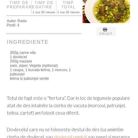
TIMP DE
TIMP DE
TIMP
PREPARARE
GATIRE
TOTAL
1 ora 30 minute
1 ora 30 minute
Autor:
Radu
Portii:
4
PRINT
INGREDIENTE
300g carne vita
1 dovlecel
200g mazare
sare, piper, Vegeta (optional)
1 ceapa, 1 bucata telina, 1 morcov, 1
patrunjel
telina si patrunjel verde
Totul de fapt este o “fiertura”. Dar in loc de legumele populare
atat de des intalnite la ciorba de vacuta (morcovi, patrunjel,
telina, cartof) am folosit ceva diferit.
Dovlecelul care nu se foloseste destul de des (sa amimtim
ciorba de dovlecel, sau
dovleceii umpluti
sau pane) si mazarea,