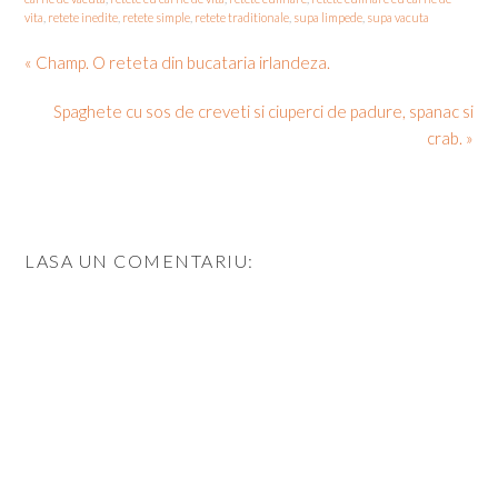
vita
,
retete inedite
,
retete simple
,
retete traditionale
,
supa limpede
,
supa vacuta
« Champ. O reteta din bucataria irlandeza.
Spaghete cu sos de creveti si ciuperci de padure, spanac si
crab. »
LASA UN COMENTARIU: