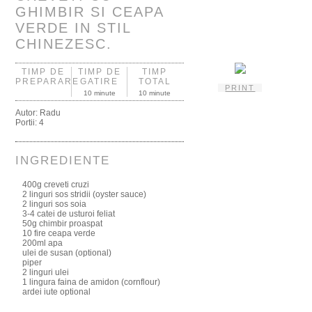
GHIMBIR SI CEAPA
VERDE IN STIL
CHINEZESC.
TIMP DE
TIMP DE
TIMP
PREPARARE
GATIRE
TOTAL
PRINT
10 minute
10 minute
Autor:
Radu
Portii:
4
INGREDIENTE
400g creveti cruzi
2 linguri sos stridii (oyster sauce)
2 linguri sos soia
3-4 catei de usturoi feliat
50g chimbir proaspat
10 fire ceapa verde
200ml apa
ulei de susan (optional)
piper
2 linguri ulei
1 lingura faina de amidon (cornflour)
ardei iute optional