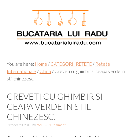
Skip
Skip
Skip
Skip
to
to
to
to
primary
main
primary
footer
navigation
content
sidebar
You are here:
Home
/
CATEGORII RETETE
/
Retete
Internationale
/
China
/
Creveti cu ghimbir si ceapa verde in
stil chinezesc.
CREVETI CU GHIMBIR SI
CEAPA VERDE IN STIL
CHINEZESC.
October 23, 2013
By
radu
1 Comment