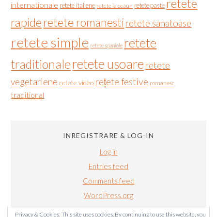
retete
internationale
retete italiene
retete paste
retete la ceaun
rapide
retete romanesti
retete sanatoase
retete simple
retete
retete spaniole
retete usoare
traditionale
retete
vegetariene
rețete festive
retete video
romanesc
traditional
INREGISTRARE & LOG-IN
Log in
Entries feed
Comments feed
WordPress.org
Privacy & Cookies: This site uses cookies. By continuing to use this website, you