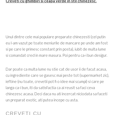
Creveti cu ghimbiri si ceapa verde in stil chinezesc.
Unul dintre cele mai populare preparate chinezesti (cel putin
eu l-am vazut pe toate meniurile de mancare pe unde am fost
si pe care le primesc constant prin posta), iubit de multa lume
si comandat cred in mare masura. Poi pentru ca-i bun desigur.
Dar poate ca multa lume nu stie cat de usor ii de facut acasa,
cu ingrediente care se gasesc mai peste tot (supermarket zic),
ieftine (nu toate, crevetii pot fi o idee mai scumpi) si care pe
langa ca-i bun, iti da satisfactia ca ai reusit sa faci ceva
chinezesc acasa. Deci daca nu ati incercat niciodata sa faceti
un preparat exotic, ati putea incepe cu asta.
CREVETI CU