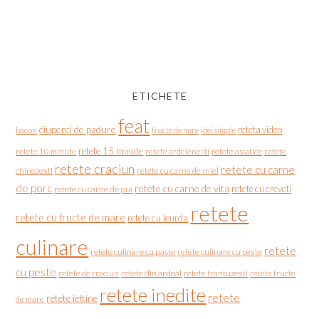
ETICHETE
feat
ciuperci de padure
reteta video
bacon
fructe de mare
idei simple
retete 15 minute
retete asiatice
retete
retete 10 minute
retete ardelenesti
retete craciun
retete cu carne
chinezesti
retete cu carne de miel
de porc
retete cu carne de vita
retete cu creveti
retete cu carne de pui
retete
retete cu fructe de mare
retete cu leurda
culinare
retete
retete culinare cu paste
retete culinare cu peste
cu peste
retete de craciun
retete din ardeal
retete frantuzesti
retete fructe
retete inedite
retete
retete ieftine
de mare