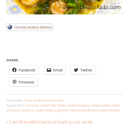
Copyright secured by Digiprove
SHARE:
Facebook
Email
Twitter
Pinterest
Filed Under:
China
,
Peste si fructe de mare
Tagged With:
cum se fac crevetii
,
feat
,
reteta creveti chinezesci
,
retete asiatice
,
retete
chinezesti
,
retete cu creveti
,
retete cu ghimbir
,
retete fructe de mare
,
retete orientale
« Cartofi inveliti in bacon crocant cu sos verde.