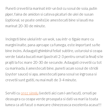
Puneti crevetii la marinat intr-un bol cu sosul de soia, putin
piper, faina de amidon si cateva picaturi de ulei de susan
(optional, se poate omite),le amestecati bine si lasati ma
marinat 20-30 de minute.
Incingeti bine uleiul intr-un wok, sau intr-o tigaie mare cu
margini inalte, pana aproape ca fumega, este important sa fie
bine incins. Adaugati ghimbirul feliat subtire, usturoiul si ceapa
verde taiata bucati mari (pastrati 2-3 pentru ornat la final) si le
prajiti la foc mare 20-30 de secunde. Adaugati crevetii cu tot
cu marinada, ii amestecati bine, puneti acum sosul de stridii
(oyster sauce) si apa, amestecati pana sosul se ingroasa si
crevetii sunt gatiti, nu mai mult de 3-4 minute.
Serviti cu
orez simplu
(vedeti aici cum l-am facut), ornati pe
deasupra cu ceapa verde proaspata si dati-va mari la toata
lumea ca ati facut o mancare chinezeasca excelenta acasa!!!