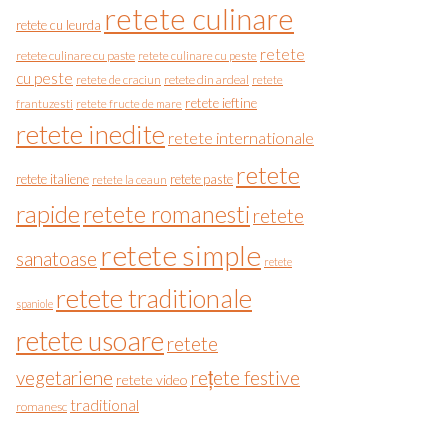
retete culinare
retete cu leurda
retete
retete culinare cu paste
retete culinare cu peste
cu peste
retete de craciun
retete din ardeal
retete
retete ieftine
frantuzesti
retete fructe de mare
retete inedite
retete internationale
retete
retete italiene
retete paste
retete la ceaun
rapide
retete romanesti
retete
retete simple
sanatoase
retete
retete traditionale
spaniole
retete usoare
retete
vegetariene
rețete festive
retete video
traditional
romanesc