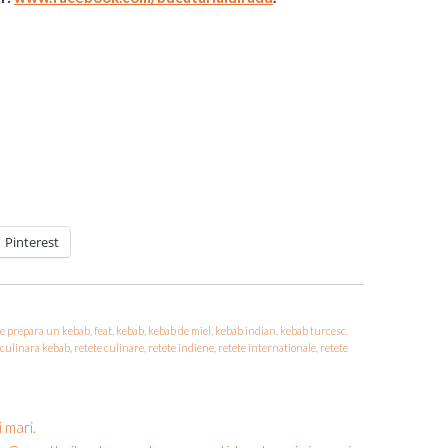
Pinterest
e prepara un kebab
,
feat
,
kebab
,
kebab de miel
,
kebab indian
,
kebab turcesc
,
 culinara kebab
,
retete culinare
,
retete indiene
,
retete internationale
,
retete
 mari.