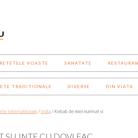
RETETELE VOASTE
SANATATE
RESTAURA
ETE TRADITIONALE
DIVERSE
DIN VIATA
ete Internationale
/
India
/
Kebab de miel marinat si
 SI LINTE CU DOVLEAC.