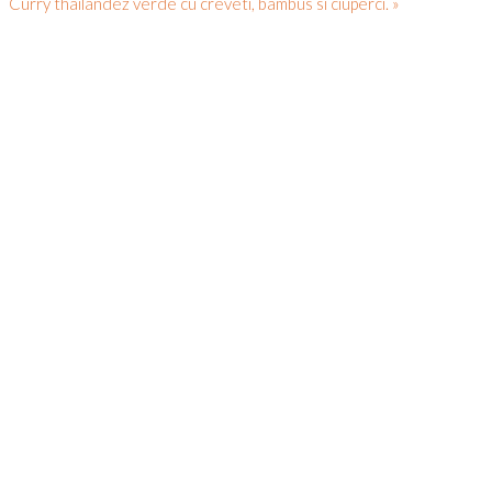
Curry thailandez verde cu creveti, bambus si ciuperci. »