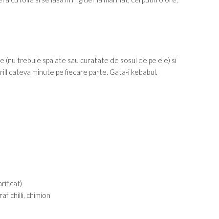
se (nu trebuie spalate sau curatate de sosul de pe ele) si
b grill cateva minute pe fiecare parte. Gata-i kebabul.
rificat)
af chilli, chimion