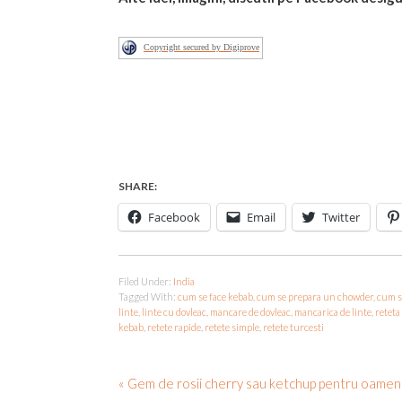
Copyright secured by Digiprove
SHARE:
Facebook
Email
Twitter
Filed Under:
India
Tagged With:
cum se face kebab
,
cum se prepara un chowder
,
cum s
linte
,
linte cu dovleac
,
mancare de dovleac
,
mancarica de linte
,
reteta
kebab
,
retete rapide
,
retete simple
,
retete turcesti
« Gem de rosii cherry sau ketchup pentru oameni