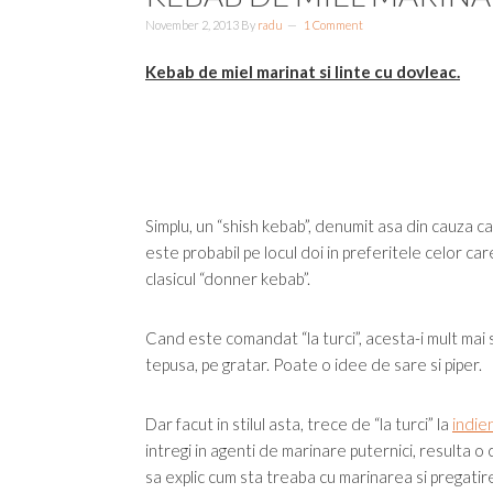
November 2, 2013
By
radu
1 Comment
Kebab de miel marinat si linte cu dovleac.
Simplu, un “shish kebab”, denumit asa din cauza ca a
este probabil pe locul doi in preferitele celor ca
clasicul “donner kebab”.
Cand este comandat “la turci”, acesta-i mult mai s
tepusa, pe gratar. Poate o idee de sare si piper.
Dar facut in stilul asta, trece de “la turci” la
indien
intregi in agenti de marinare puternici, resulta 
sa explic cum sta treaba cu marinarea si pregatir