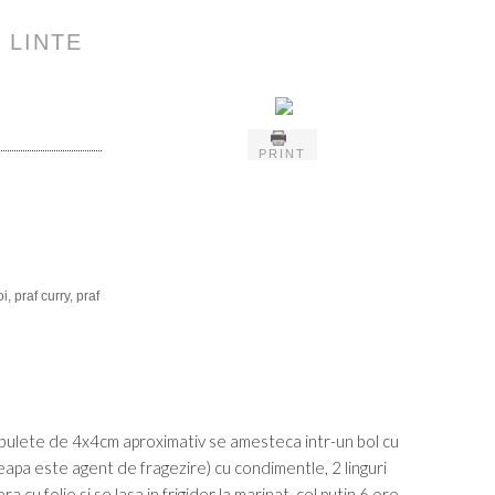
 LINTE
PRINT
, praf curry, praf
cubulete de 4x4cm aproximativ se amesteca intr-un bol cu
apa este agent de fragezire) cu condimentle, 2 linguri
ra cu folie si se lasa in frigider la marinat, cel putin 6 ore,