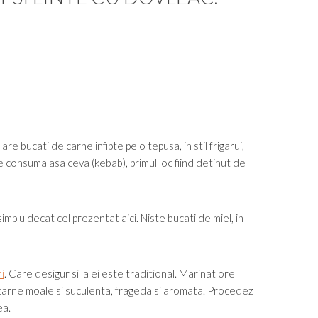
re bucati de carne infipte pe o tepusa, in stil frigarui,
re consuma asa ceva (kebab), primul loc fiind detinut de
implu decat cel prezentat aici. Niste bucati de miel, in
i
. Care desigur si la ei este traditional. Marinat ore
o carne moale si suculenta, frageda si aromata. Procedez
ea.