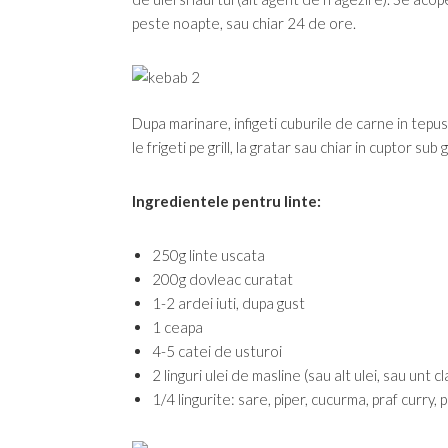
peste noapte, sau chiar 24 de ore.
Dupa marinare, infigeti cuburile de carne in tepu
le frigeti pe grill, la gratar sau chiar in cuptor su
Ingredientele pentru linte:
250g linte uscata
200g dovleac curatat
1-2 ardei iuti, dupa gust
1 ceapa
4-5 catei de usturoi
2 linguri ulei de masline (sau alt ulei, sau unt cla
1/4 lingurite: sare, piper, cucurma, praf curry, pr