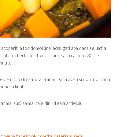
rba acoperit la foc domol (mai adaugati apa daca se umfla
ne lintea a fiert cam 45 de minute asa ca dupa 30 de
minute.
 de nici o dresatura la final. Daca aveti si doriti, o mana
ne la final.
at mai sus) sa mai taie din iuteala ardeiului.
ur:
www.facebook.com/bucatarialuiradu
.