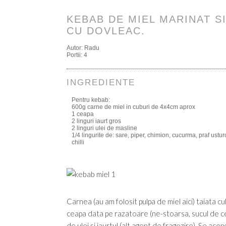
KEBAB DE MIEL MARINAT SI
CU DOVLEAC.
Autor:
Radu
Portii:
4
INGREDIENTE
Pentru kebab:
600g carne de miel in cuburi de 4x4cm aprox
1 ceapa
2 linguri iaurt gros
2 linguri ulei de masline
1/4 lingurite de: sare, piper, chimion, cucurma, praf usturoi
chilli
Carnea (au am folosit pulpa de miel aici) taiata 
ceapa data pe razatoare (ne-stoarsa, sucul de ce
de ulei si iaurtul (alt agent de fragezire). Se acope