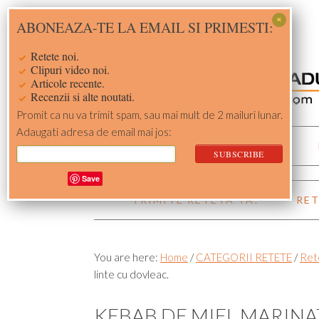
Skip
Skip
Skip
Skip
ABONEAZA-TE LA EMAIL SI PRIMESTI:
to
to
to
to
primary
main
primary
footer
Retete noi.
navigation
content
sidebar
Clipuri video noi.
Articole recente.
Recenzii si alte noutati.
Promit ca nu va trimit spam, sau mai mult de 2 mailuri lunar.
Adaugati adresa de email mai jos:
ACASA
RETETE
Save
TRIMITE RETETA TA!
RET
You are here:
Home
/
CATEGORII RETETE
/
Ret
linte cu dovleac.
KEBAB DE MIEL MARINAT