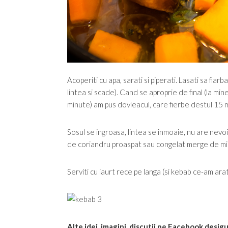
Acoperiti cu apa, sarati si piperati. Lasati sa fia
lintea si scade). Cand se aproprie de final (la mi
minute) am pus dovleacul, care fierbe destul 15 
Sosul se ingroasa, lintea se inmoaie, nu are nevoie
de coriandru proaspat sau congelat merge de minu
Serviti cu iaurt rece pe langa (si kebab ce-am arat
Alte idei, imagini, discutii pe Facebook desig