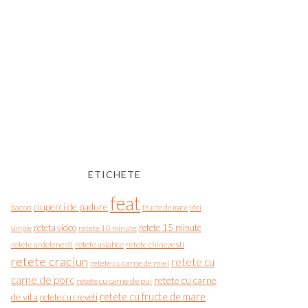
ETICHETE
feat
ciuperci de padure
bacon
fructe de mare
idei
reteta video
retete 15 minute
simple
retete 10 minute
retete asiatice
retete chinezesti
retete ardelenesti
retete craciun
retete cu
retete cu carne de miel
carne de porc
retete cu carne
retete cu carne de pui
de vita
retete cu fructe de mare
retete cu creveti