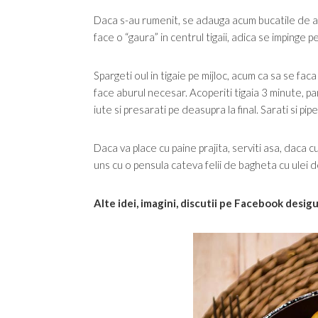
Daca s-au rumenit, se adauga acum bucatile de a
face o “gaura” in centrul tigaii, adica se impinge
Spargeti oul in tigaie pe mijloc, acum ca sa se faca 
face aburul necesar. Acoperiti tigaia 3 minute, pa
iute si presarati pe deasupra la final. Sarati si pip
Daca va place cu paine prajita, serviti asa, daca c
uns cu o pensula cateva felii de bagheta cu ulei d
Alte idei, imagini, discutii pe Facebook desig