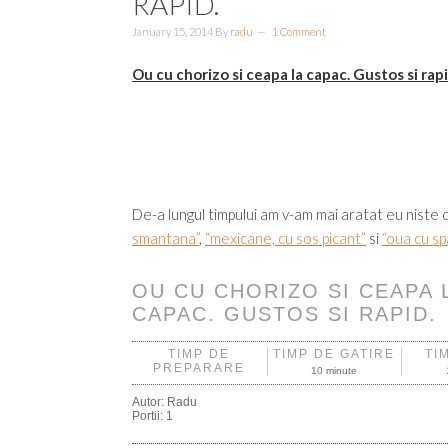
RAPID.
January 15, 2014
By
radu
1 Comment
Ou cu chorizo si ceapa la capac. Gustos si rapi
De-a lungul timpului am v-am mai aratat eu niste 
smantana”
,
“mexicane, cu sos picant”
si
“oua cu sp
OU CU CHORIZO SI CEAPA 
CAPAC. GUSTOS SI RAPID.
TIMP DE
TIMP DE GATIRE
TI
PREPARARE
10 minute
Autor:
Radu
Portii:
1