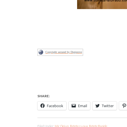
Copyright secured by Digiprove
SHARE:
Facebook
Email
Twitter
Filed Under:
Mic Dejun
,
Retete cu oua
,
Retete Rapide