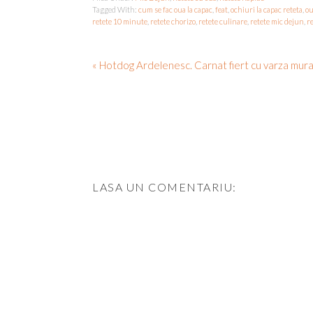
Tagged With:
cum se fac oua la capac
,
feat
,
ochiuri la capac reteta
,
ou
retete 10 minute
,
retete chorizo
,
retete culinare
,
retete mic dejun
,
r
« Hotdog Ardelenesc. Carnat fiert cu varza mura
LASA UN COMENTARIU: