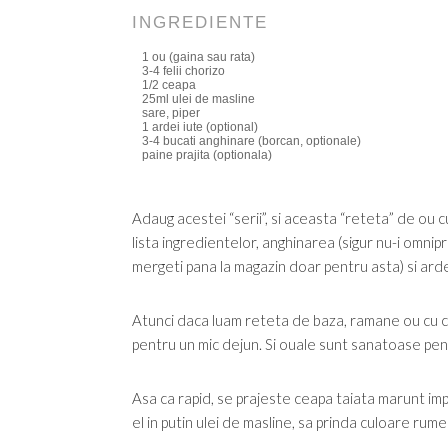
INGREDIENTE
1 ou (gaina sau rata)
3-4 felii chorizo
1/2 ceapa
25ml ulei de masline
sare, piper
1 ardei iute (optional)
3-4 bucati anghinare (borcan, optionale)
paine prajita (optionala)
Adaug acestei “serii”, si aceasta “reteta” de ou c
lista ingredientelor, anghinarea (sigur nu-i omnip
mergeti pana la magazin doar pentru asta) si arde
Atunci daca luam reteta de baza, ramane ou cu ch
pentru un mic dejun. Si ouale sunt sanatoase pen
Asa ca rapid, se prajeste ceapa taiata marunt imp
el in putin ulei de masline, sa prinda culoare rume