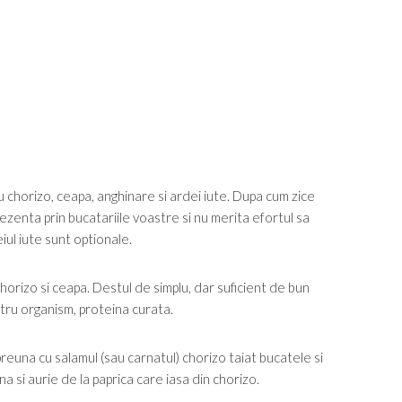
u chorizo, ceapa, anghinare si ardei iute. Dupa cum zice
rezenta prin bucatariile voastre si nu merita efortul sa
iul iute sunt optionale.
orizo si ceapa. Destul de simplu, dar suficient de bun
tru organism, proteina curata.
reuna cu salamul (sau carnatul) chorizo taiat bucatele si
na si aurie de la paprica care iasa din chorizo.