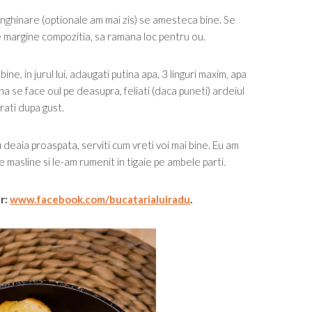
nghinare (optionale am mai zis) se amesteca bine. Se
 pe margine compozitia, sa ramana loc pentru ou.
bine, in jurul lui, adaugati putina apa, 3 linguri maxim, apa
na se face oul pe deasupra, feliati (daca puneti) ardeiul
erati dupa gust.
u deaia proaspata, serviti cum vreti voi mai bine. Eu am
e masline si le-am rumenit in tigaie pe ambele parti.
ur:
www.facebook.com/bucatarialuiradu
.