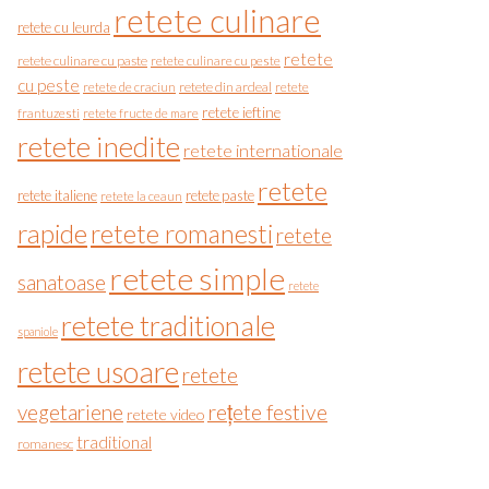
retete culinare
retete cu leurda
retete
retete culinare cu paste
retete culinare cu peste
cu peste
retete de craciun
retete din ardeal
retete
retete ieftine
frantuzesti
retete fructe de mare
retete inedite
retete internationale
retete
retete italiene
retete paste
retete la ceaun
rapide
retete romanesti
retete
retete simple
sanatoase
retete
retete traditionale
spaniole
retete usoare
retete
vegetariene
rețete festive
retete video
traditional
romanesc