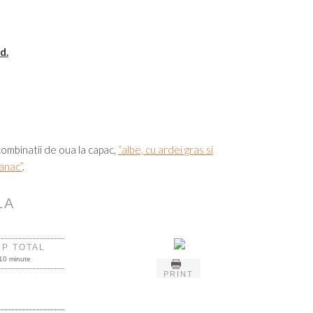
d.
combinatii de oua la capac,
“albe, cu ardei gras si
anac”
.
LA
MP TOTAL
10 minute
PRINT