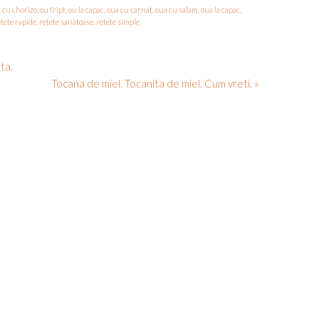
 cu chorizo
,
ou fript
,
ou la capac
,
oua cu carnat
,
oua cu salam
,
oua la capac
,
etete rapide
,
retete sanatoase
,
retete simple
ta.
Tocana de miel. Tocanita de miel. Cum vreti. »