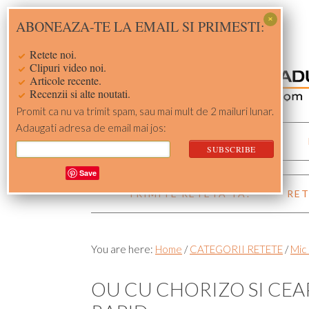
Skip
Skip
Skip
Skip
ABONEAZA-TE LA EMAIL SI PRIMESTI:
to
to
to
to
primary
main
primary
footer
Retete noi.
navigation
content
sidebar
Clipuri video noi.
Articole recente.
Recenzii si alte noutati.
Promit ca nu va trimit spam, sau mai mult de 2 mailuri lunar.
Adaugati adresa de email mai jos:
ACASA
RETETE
Save
TRIMITE RETETA TA!
RET
You are here:
Home
/
CATEGORII RETETE
/
Mic
OU CU CHORIZO SI CEAP