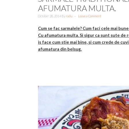
AFUMATURA MULTA.
October 28, 2014
By
radu
Leave a Comment
Cum se fac sarmalele? Cum faci cele mai bune
Cu afumatura multa. Si sigur ca sunt sute de r
is face cum stie mai bine, si cum crede de cuvi
afumatura din belsug.