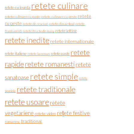
retete culinare
retete cu leurda
retete
retete culinare cu paste
retete culinare cu peste
cu peste
retete de craciun
retete din ardeal
retete
retete ieftine
frantuzesti
retete fructe de mare
retete inedite
retete internationale
retete
retete italiene
retete paste
retete la ceaun
rapide
retete romanesti
retete
retete simple
sanatoase
retete
retete traditionale
spaniole
retete usoare
retete
vegetariene
rețete festive
retete video
traditional
romanesc