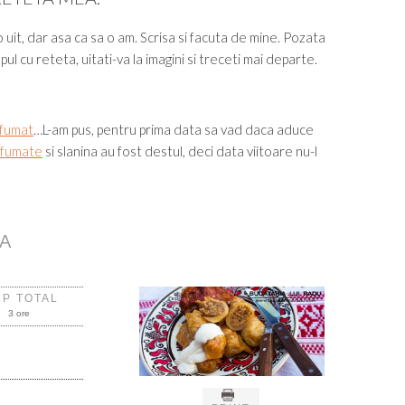
uit, dar asa ca sa o am. Scrisa si facuta de mine. Pozata
ul cu reteta, uitati-va la imagini si treceti mai departe.
afumat
…L-am pus, pentru prima data sa vad daca aduce
afumate
si slanina au fost destul, deci data viitoare nu-l
A
MP TOTAL
3 ore