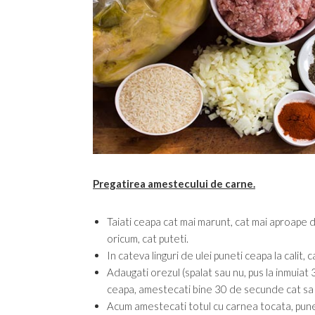
Pregatirea amestecului de carne.
Taiati ceapa cat mai marunt, cat mai aproape 
oricum, cat puteti.
In cateva linguri de ulei puneti ceapa la calit,
Adaugati orezul (spalat sau nu, pus la inmuiat 
ceapa, amestecati bine 30 de secunde cat sa 
Acum amestecati totul cu carnea tocata, puneti