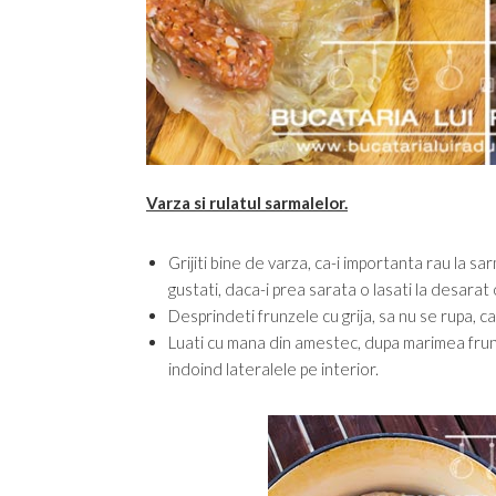
Varza si rulatul sarmalelor.
Grijiti bine de varza, ca-i importanta rau la sa
gustati, daca-i prea sarata o lasati la desarat
Desprindeti frunzele cu grija, sa nu se rupa, ca
Luati cu mana din amestec, dupa marimea frunze
indoind lateralele pe interior.