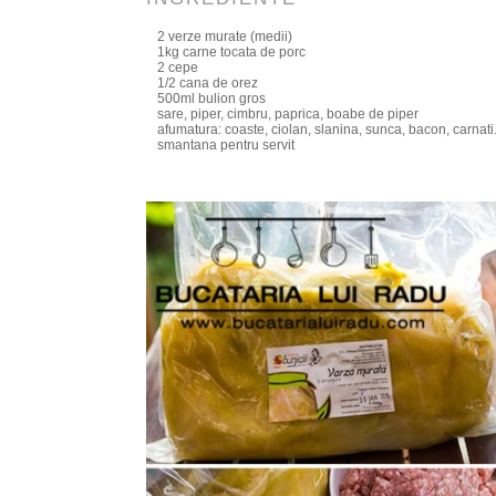
2 verze murate (medii)
1kg carne tocata de porc
2 cepe
1/2 cana de orez
500ml bulion gros
sare, piper, cimbru, paprica, boabe de piper
afumatura: coaste, ciolan, slanina, sunca, bacon, carnati.
smantana pentru servit