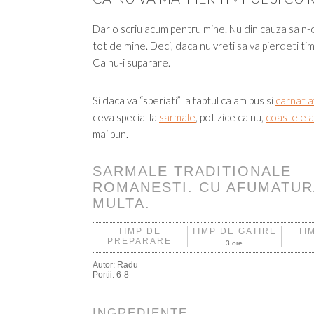
Dar o scriu acum pentru mine. Nu din cauza sa n-o 
tot de mine. Deci, daca nu vreti sa va pierdeti timp
Ca nu-i suparare.
Si daca va “speriati” la faptul ca am pus si
carnat 
ceva special la
sarmale
, pot zice ca nu,
coastele 
mai pun.
SARMALE TRADITIONALE
ROMANESTI. CU AFUMATUR
MULTA.
TIMP DE
TIMP DE GATIRE
TI
PREPARARE
3 ore
Autor:
Radu
Portii:
6-8
INGREDIENTE