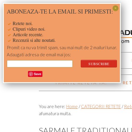
Skip
Skip
Skip
Skip
ABONEAZA-TE LA EMAIL SI PRIMESTI:
to
to
to
to
primary
main
primary
footer
Retete noi.
navigation
content
sidebar
Clipuri video noi.
Articole recente.
Recenzii si alte noutati.
Promit ca nu va trimit spam, sau mai mult de 2 mailuri lunar.
Adaugati adresa de email mai jos:
ACASA
RETETE
Save
TRIMITE RETETA TA!
RET
You are here:
Home
/
CATEGORII RETETE
/
Ret
afumatura multa.
SARMALE TRADITIONAL