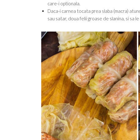
care-i optionala.
Daca-i carnea tocata prea slaba (macra) atunci
sau satar, doua felii groase de slanina, si sa l