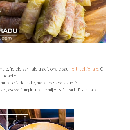
rmale, fie ele sarmale traditionale sau
ne-traditionale
. O
 o noapte.
 murate is delicate, mai ales daca-s subtiri.
i, asezati umplutura pe mijloc si “invartiti” sarmaua,