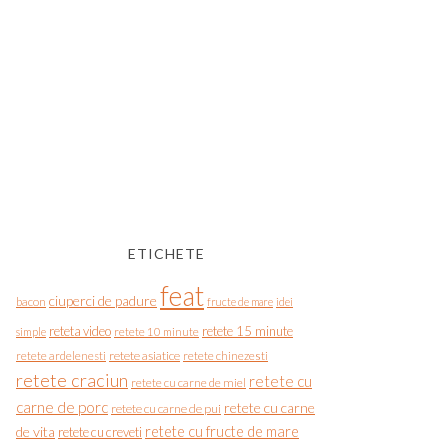
ETICHETE
feat
ciuperci de padure
bacon
fructe de mare
idei
reteta video
retete 15 minute
simple
retete 10 minute
retete asiatice
retete chinezesti
retete ardelenesti
retete craciun
retete cu
retete cu carne de miel
carne de porc
retete cu carne
retete cu carne de pui
de vita
retete cu fructe de mare
retete cu creveti