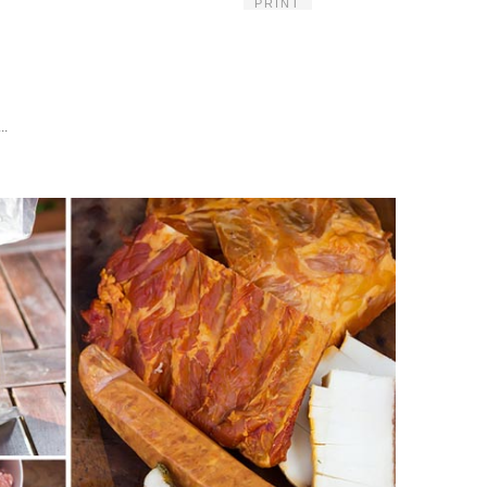
PRINT
..