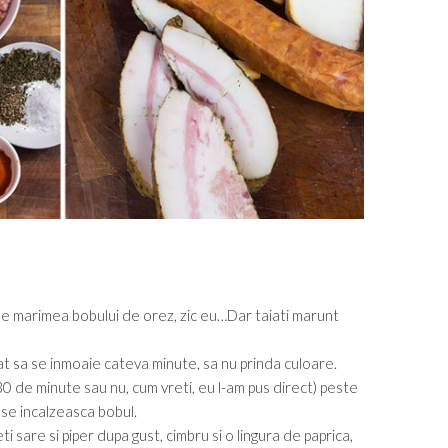
de marimea bobului de orez, zic eu…Dar taiati marunt
 cat sa se inmoaie cateva minute, sa nu prinda culoare.
30 de minute sau nu, cum vreti, eu l-am pus direct) peste
se incalzeasca bobul.
 sare si piper dupa gust, cimbru si o lingura de paprica,