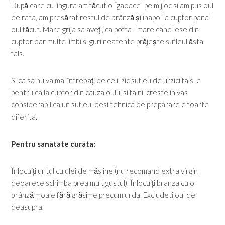
După care cu lingura am făcut o “gaoace” pe mijloc si am pus oul
de rata, am presărat restul de brânză și înapoi la cuptor pana-i
oul făcut. Mare grija sa aveți, ca pofta-i mare când iese din
cuptor dar multe limbi si guri neatente prăjește sufleul ăsta
fals.
Si ca sa nu va mai întrebați de ce ii zic sufleu de urzici fals, e
pentru ca la cuptor din cauza oului si fainii creste in vas
considerabil ca un sufleu, desi tehnica de preparare e foarte
diferita.
Pentru sanatate curata:
Înlocuiți untul cu ulei de măsline (nu recomand extra virgin
deoarece schimba prea mult gustul). Înlocuiți branza cu o
brânză moale fără grăsime precum urda. Excludeti oul de
deasupra.