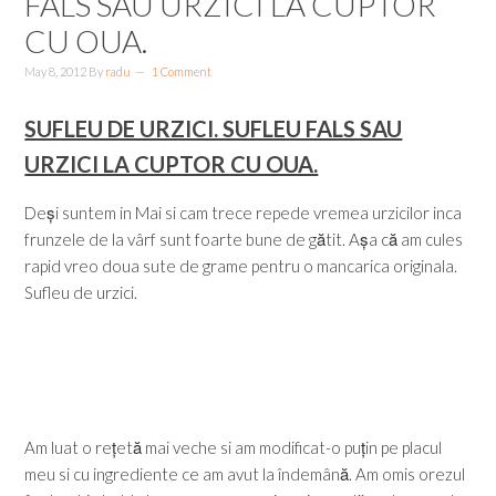
FALS SAU URZICI LA CUPTOR
CU OUA.
May 8, 2012
By
radu
1 Comment
SUFLEU DE URZICI. SUFLEU FALS SAU
URZICI LA CUPTOR CU OUA.
Deși suntem in Mai si cam trece repede vremea urzicilor inca
frunzele de la vârf sunt foarte bune de gătit. Așa că am cules
rapid vreo doua sute de grame pentru o mancarica originala.
Sufleu de urzici.
Am luat o rețetă mai veche si am modificat-o puțin pe placul
meu si cu ingrediente ce am avut la îndemână. Am omis orezul