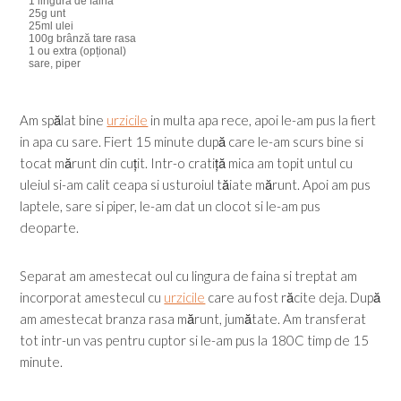
1 lingura de faina
25g unt
25ml ulei
100g brânză tare rasa
1 ou extra (opțional)
sare, piper
Am spălat bine
urzicile
in multa apa rece, apoi le-am pus la fiert
in apa cu sare. Fiert 15 minute după care le-am scurs bine si
tocat mărunt din cuțit. Intr-o cratiță mica am topit untul cu
uleiul si-am calit ceapa si usturoiul tăiate mărunt. Apoi am pus
laptele, sare si piper, le-am dat un clocot si le-am pus
deoparte.
Separat am amestecat oul cu lingura de faina si treptat am
incorporat amestecul cu
urzicile
care au fost răcite deja. După
am amestecat branza rasa mărunt, jumătate. Am transferat
tot intr-un vas pentru cuptor si le-am pus la 180C timp de 15
minute.