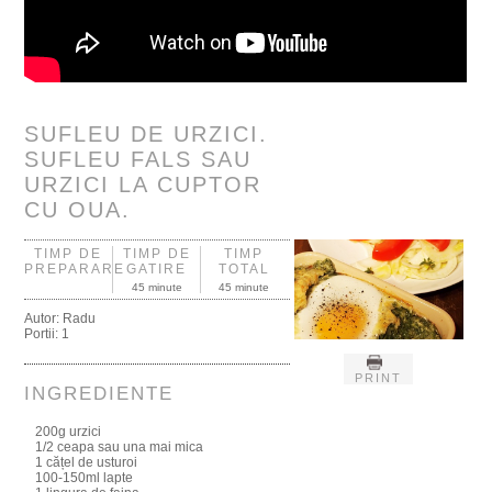
SUFLEU DE URZICI.
SUFLEU FALS SAU
URZICI LA CUPTOR
CU OUA.
TIMP DE
TIMP DE
TIMP
PREPARARE
GATIRE
TOTAL
45 minute
45 minute
Autor:
Radu
Portii:
1
PRINT
INGREDIENTE
200g urzici
1/2 ceapa sau una mai mica
1 cățel de usturoi
100-150ml lapte