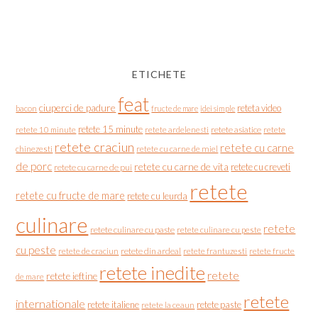
ETICHETE
feat
ciuperci de padure
reteta video
bacon
fructe de mare
idei simple
retete 15 minute
retete asiatice
retete
retete 10 minute
retete ardelenesti
retete craciun
retete cu carne
chinezesti
retete cu carne de miel
de porc
retete cu carne de vita
retete cu creveti
retete cu carne de pui
retete
retete cu fructe de mare
retete cu leurda
culinare
retete
retete culinare cu paste
retete culinare cu peste
cu peste
retete de craciun
retete din ardeal
retete frantuzesti
retete fructe
retete inedite
retete
retete ieftine
de mare
retete
internationale
retete italiene
retete paste
retete la ceaun