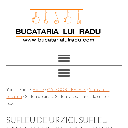
Skip
Skip
Skip
Skip
to
to
to
to
primary
main
primary
footer
navigation
content
sidebar
You are here:
Home
/
CATEGORII RETETE
/
Mancare si
tocanuri
/
Sufleu de urzici. Sufleu fals sau urzici la cuptor cu
oua.
SUFLEU DE URZICI. SUFLEU