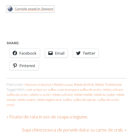
Copyright secured by Digiprove
SHARE:
Facebook
Email
Twitter
Pinterest
Filed Under:
Mancare si tocanuri
,
Retete cu oua
,
Retete de Pasti
,
Retete Traditionale
Tagged With:
cum se face un sufleu
,
cum se prepara sufleu de urzici
,
reteta culinara
sufleu de urzici
,
retete cu urzici
,
retete culinare
,
retete inedite
,
retete la cuptor
,
retete
simple
,
retete usoare
,
retete vegetariene
,
sufleu
,
sufleu de spanac
,
sufleu de urzici
,
urzici
« Ficatei de rata in sos de ceapa si legume.
Supa chinezeasca de porumb dulce cu carne de crab. »