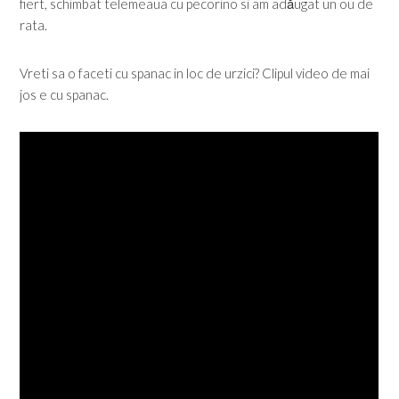
fiert, schimbat telemeaua cu pecorino si am adăugat un ou de
rata.
Vreti sa o faceti cu spanac in loc de urzici? Clipul video de mai
jos e cu spanac.