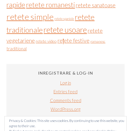
rapide
retete romanesti
retete sanatoase
retete simple
retete
retete spaniole
retete usoare
traditionale
retete
vegetariene
rețete festive
retete video
romanesc
traditional
INREGISTRARE & LOG-IN
Log in
Entries feed
Comments feed
WordPress.org
Privacy & Cookies: This site uses cookies. By continuing to use this website, you
agree to their use.