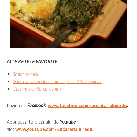
ALTE RETETE FAVORITE:
Stufat de miel.
Salata de varza alba. Cum se face salata de varza.
Ciulama de vitel cu legume.
Pagina de
Facebook
:
www.facebook.com/bucatarialuiradu
.
Aboneaza-te la canalul de
Youtube
aici:
www.youtube.com/Bucatarialuiradu
.