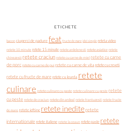
ETICHETE
feat
ciuperci de padure
reteta video
bacon
fructe de mare
idei simple
retete 15 minute
retete asiatice
retete
retete 10 minute
retete ardelenesti
retete craciun
retete cu carne
chinezesti
retete cu carne de miel
de porc
retete cu carne de vita
retete cu creveti
retete cu carne de pui
retete
retete cu fructe de mare
retete cu leurda
culinare
retete
retete culinare cu paste
retete culinare cu peste
cu peste
retete de craciun
retete din ardeal
retete frantuzesti
retete fructe
retete inedite
retete
retete ieftine
de mare
retete
internationale
retete italiene
retete paste
retete la ceaun