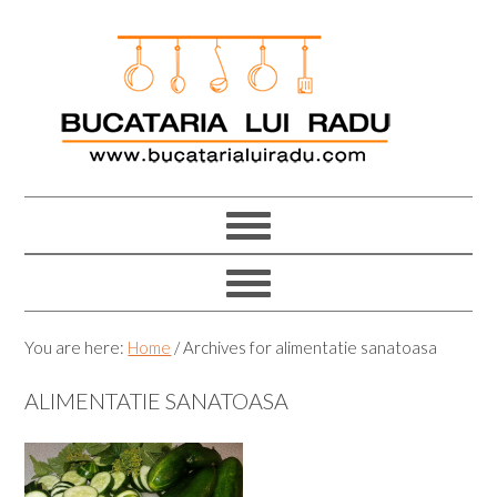
Skip
Skip
Skip
Skip
to
to
to
to
primary
main
primary
footer
navigation
content
sidebar
You are here:
Home
/
Archives for alimentatie sanatoasa
ALIMENTATIE SANATOASA