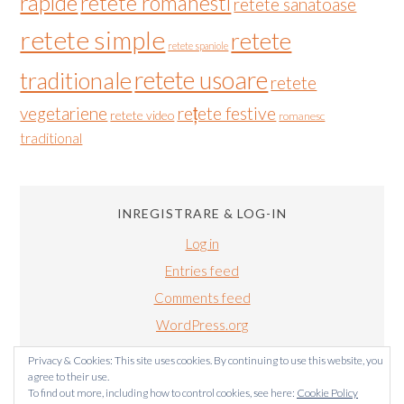
rapide
retete romanesti
retete sanatoase
retete simple
retete
retete spaniole
retete usoare
traditionale
retete
vegetariene
rețete festive
retete video
romanesc
traditional
INREGISTRARE & LOG-IN
Log in
Entries feed
Comments feed
WordPress.org
Privacy & Cookies: This site uses cookies. By continuing to use this website, you
agree to their use.
To find out more, including how to control cookies, see here:
Cookie Policy