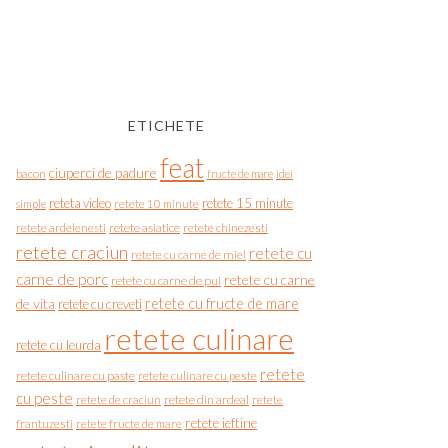
ETICHETE
feat
ciuperci de padure
bacon
fructe de mare
idei
reteta video
retete 15 minute
simple
retete 10 minute
retete asiatice
retete chinezesti
retete ardelenesti
retete craciun
retete cu
retete cu carne de miel
carne de porc
retete cu carne
retete cu carne de pui
de vita
retete cu fructe de mare
retete cu creveti
retete culinare
retete cu leurda
retete
retete culinare cu paste
retete culinare cu peste
cu peste
retete de craciun
retete din ardeal
retete
retete ieftine
frantuzesti
retete fructe de mare