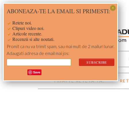
Skip
Skip
Skip
Skip
ABONEAZA-TE LA EMAIL SI PRIMESTI:
to
to
to
to
primary
main
primary
footer
Retete noi.
navigation
content
sidebar
Clipuri video noi.
Articole recente.
Recenzii si alte noutati.
Promit ca nu va trimit spam, sau mai mult de 2 mailuri lunar.
Adaugati adresa de email mai jos:
ACASA
RETETE
Save
TRIMITE RETETA TA!
RET