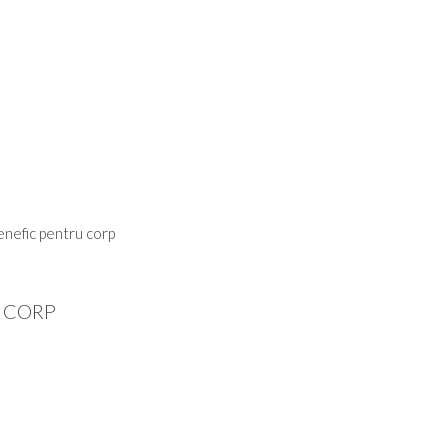
enefic pentru corp
U CORP