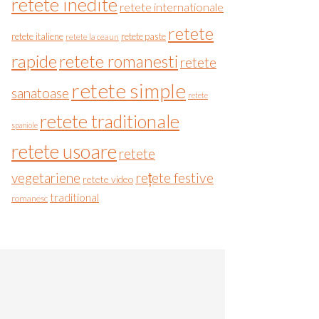
retete inedite
retete internationale
retete
retete italiene
retete paste
retete la ceaun
rapide
retete romanesti
retete
retete simple
sanatoase
retete
retete traditionale
spaniole
retete usoare
retete
vegetariene
rețete festive
retete video
traditional
romanesc