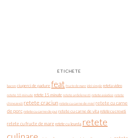
ETICHETE
feat
ciuperci de padure
reteta video
bacon
fructe de mare
idei simple
retete 15 minute
retete asiatice
retete
retete 10 minute
retete ardelenesti
retete craciun
retete cu carne
chinezesti
retete cu carne de miel
de porc
retete cu carne de vita
retete cu creveti
retete cu carne de pui
retete
retete cu fructe de mare
retete cu leurda
culinare