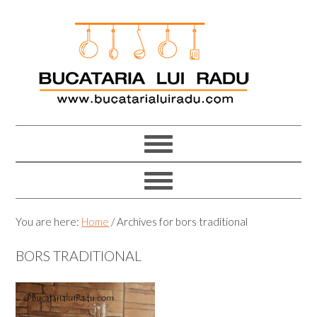
Skip
Skip
Skip
Skip
to
to
to
to
primary
main
primary
footer
navigation
content
sidebar
You are here:
Home
/
Archives for bors traditional
BORS TRADITIONAL