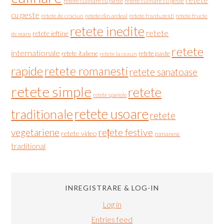
retete
retete culinare cu paste
retete culinare cu peste
cu peste
retete de craciun
retete din ardeal
retete frantuzesti
retete fructe
retete inedite
retete
retete ieftine
de mare
retete
internationale
retete italiene
retete paste
retete la ceaun
rapide
retete romanesti
retete sanatoase
retete simple
retete
retete spaniole
retete usoare
traditionale
retete
vegetariene
rețete festive
retete video
romanesc
traditional
INREGISTRARE & LOG-IN
Log in
Entries feed