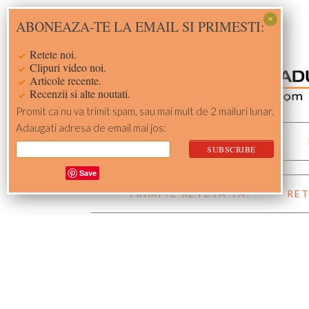
Skip
Skip
Skip
Skip
ABONEAZA-TE LA EMAIL SI PRIMESTI:
to
to
to
to
primary
main
primary
footer
Retete noi.
navigation
content
sidebar
Clipuri video noi.
Articole recente.
Recenzii si alte noutati.
Promit ca nu va trimit spam, sau mai mult de 2 mailuri lunar.
Adaugati adresa de email mai jos:
ACASA
RETETE
Save
TRIMITE RETETA TA!
RET