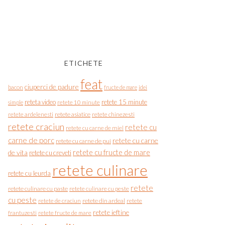
ETICHETE
feat
ciuperci de padure
bacon
fructe de mare
idei
reteta video
retete 15 minute
simple
retete 10 minute
retete asiatice
retete chinezesti
retete ardelenesti
retete craciun
retete cu
retete cu carne de miel
carne de porc
retete cu carne
retete cu carne de pui
de vita
retete cu fructe de mare
retete cu creveti
retete culinare
retete cu leurda
retete
retete culinare cu paste
retete culinare cu peste
cu peste
retete de craciun
retete din ardeal
retete
retete ieftine
frantuzesti
retete fructe de mare