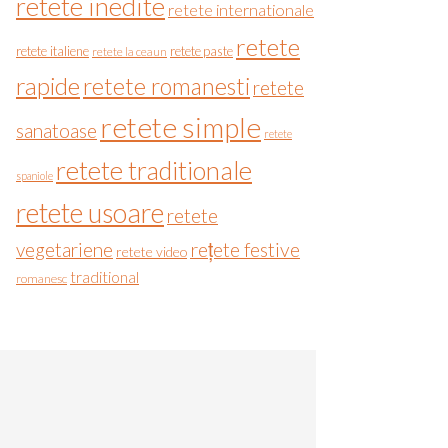
retete inedite
retete internationale
retete
retete italiene
retete paste
retete la ceaun
rapide
retete romanesti
retete
retete simple
sanatoase
retete
retete traditionale
spaniole
retete usoare
retete
vegetariene
rețete festive
retete video
traditional
romanesc