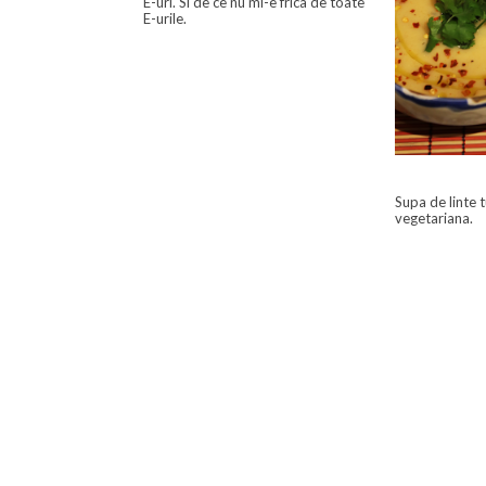
E-uri. Si de ce nu mi-e frica de toate
E-urile.
Supa de linte 
vegetariana.