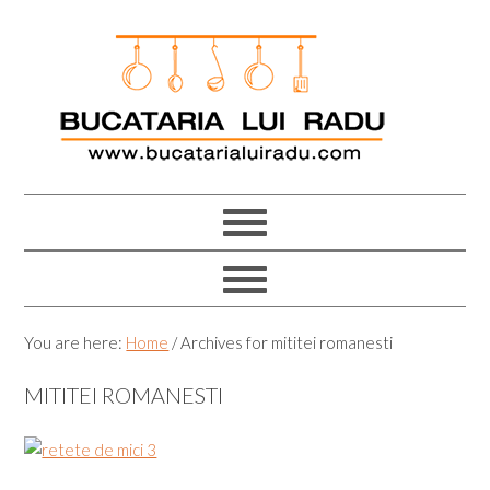
Skip
Skip
Skip
Skip
to
to
to
to
primary
main
primary
footer
navigation
content
sidebar
You are here:
Home
/
Archives for mititei romanesti
MITITEI ROMANESTI