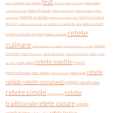
feat
ciuperci de padure
reteta video
bacon
fructe de mare
idei simple
retete 15 minute
retete asiatice
retete
retete 10 minute
retete ardelenesti
retete craciun
retete cu carne
chinezesti
retete cu carne de miel
de porc
retete cu carne de vita
retete cu creveti
retete cu carne de pui
retete
retete cu fructe de mare
retete cu leurda
culinare
retete
retete culinare cu paste
retete culinare cu peste
cu peste
retete de craciun
retete din ardeal
retete frantuzesti
retete fructe
retete inedite
retete
retete ieftine
de mare
retete
internationale
retete italiene
retete paste
retete la ceaun
rapide
retete romanesti
retete sanatoase
retete simple
retete
retete spaniole
retete usoare
traditionale
retete
vegetariene
rețete festive