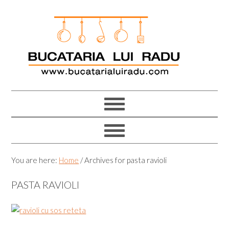
Skip
Skip
Skip
Skip
to
to
to
to
primary
main
primary
footer
navigation
content
sidebar
You are here:
Home
/
Archives for pasta ravioli
PASTA RAVIOLI