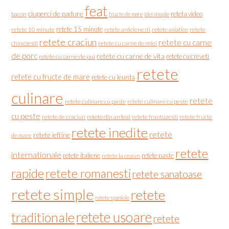
feat
ciuperci de padure
reteta video
bacon
fructe de mare
idei simple
retete 15 minute
retete asiatice
retete
retete 10 minute
retete ardelenesti
retete craciun
retete cu carne
chinezesti
retete cu carne de miel
de porc
retete cu carne de vita
retete cu creveti
retete cu carne de pui
retete
retete cu fructe de mare
retete cu leurda
culinare
retete
retete culinare cu paste
retete culinare cu peste
cu peste
retete de craciun
retete din ardeal
retete frantuzesti
retete fructe
retete inedite
retete
retete ieftine
de mare
retete
internationale
retete italiene
retete paste
retete la ceaun
rapide
retete romanesti
retete sanatoase
retete simple
retete
retete spaniole
retete usoare
traditionale
retete