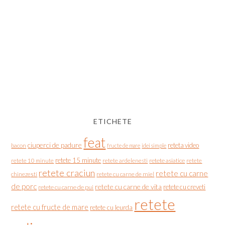
ETICHETE
feat
ciuperci de padure
reteta video
bacon
fructe de mare
idei simple
retete 15 minute
retete asiatice
retete
retete 10 minute
retete ardelenesti
retete craciun
retete cu carne
chinezesti
retete cu carne de miel
de porc
retete cu carne de vita
retete cu creveti
retete cu carne de pui
retete
retete cu fructe de mare
retete cu leurda