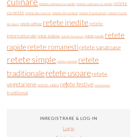
culinare
retete
retete culinare cu paste
retete culinare cu peste
cu peste
retete de craciun
retete din ardeal
retete frantuzesti
retete fructe
retete inedite
retete
retete ieftine
de mare
retete
internationale
retete italiene
retete paste
retete la ceaun
rapide
retete romanesti
retete sanatoase
retete simple
retete
retete spaniole
retete usoare
traditionale
retete
vegetariene
rețete festive
retete video
romanesc
traditional
INREGISTRARE & LOG-IN
Log in