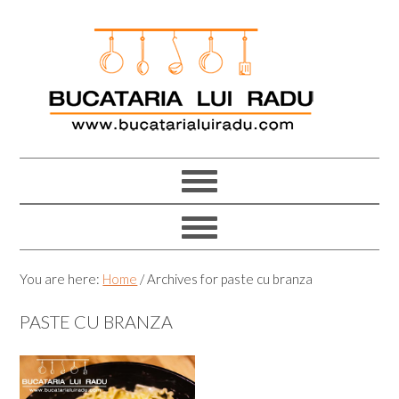
Skip
Skip
Skip
Skip
to
to
to
to
primary
main
primary
footer
navigation
content
sidebar
You are here:
Home
/
Archives for paste cu branza
PASTE CU BRANZA