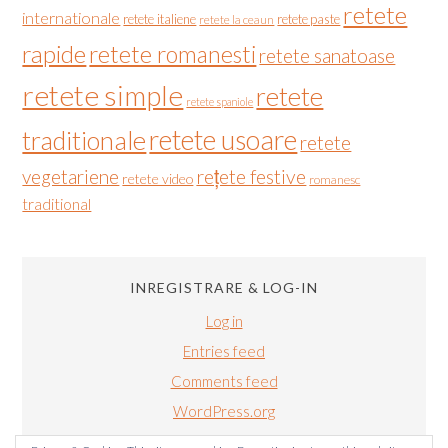
retete
internationale
retete italiene
retete paste
retete la ceaun
rapide
retete romanesti
retete sanatoase
retete simple
retete
retete spaniole
retete usoare
traditionale
retete
vegetariene
rețete festive
retete video
romanesc
traditional
INREGISTRARE & LOG-IN
Log in
Entries feed
Comments feed
WordPress.org