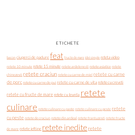
ETICHETE
feat
ciuperci de padure
reteta video
bacon
fructe de mare
idei simple
retete 15 minute
retete asiatice
retete
retete 10 minute
retete ardelenesti
retete craciun
retete cu carne
chinezesti
retete cu carne de miel
de porc
retete cu carne de vita
retete cu creveti
retete cu carne de pui
retete
retete cu fructe de mare
retete cu leurda
culinare
retete
retete culinare cu paste
retete culinare cu peste
cu peste
retete de craciun
retete din ardeal
retete frantuzesti
retete fructe
retete inedite
retete
retete ieftine
de mare