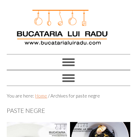
Skip
Skip
Skip
Skip
to
to
to
to
primary
main
primary
footer
navigation
content
sidebar
You are here:
Home
/
Archives for paste negre
PASTE NEGRE