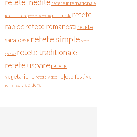
retete inedite
retete internationale
retete
retete italiene
retete paste
retete la ceaun
rapide
retete romanesti
retete
retete simple
sanatoase
retete
retete traditionale
spaniole
retete usoare
retete
vegetariene
rețete festive
retete video
traditional
romanesc