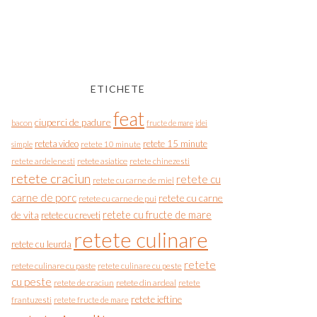
ETICHETE
feat
ciuperci de padure
bacon
fructe de mare
idei
reteta video
retete 15 minute
simple
retete 10 minute
retete asiatice
retete chinezesti
retete ardelenesti
retete craciun
retete cu
retete cu carne de miel
carne de porc
retete cu carne
retete cu carne de pui
de vita
retete cu fructe de mare
retete cu creveti
retete culinare
retete cu leurda
retete
retete culinare cu paste
retete culinare cu peste
cu peste
retete de craciun
retete din ardeal
retete
retete ieftine
frantuzesti
retete fructe de mare