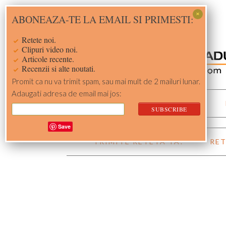
Skip
Skip
Skip
Skip
ABONEAZA-TE LA EMAIL SI PRIMESTI:
to
to
to
to
primary
main
primary
footer
Retete noi.
navigation
content
sidebar
Clipuri video noi.
Articole recente.
Recenzii si alte noutati.
Promit ca nu va trimit spam, sau mai mult de 2 mailuri lunar.
Adaugati adresa de email mai jos:
ACASA
RETETE
Save
TRIMITE RETETA TA!
RET