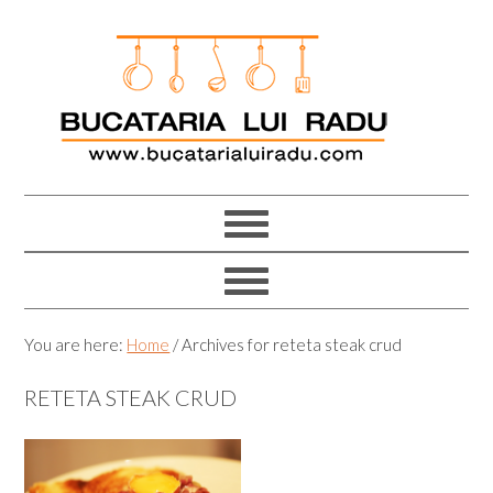
Skip
Skip
Skip
Skip
to
to
to
to
primary
main
primary
footer
navigation
content
sidebar
You are here:
Home
/
Archives for reteta steak crud
RETETA STEAK CRUD