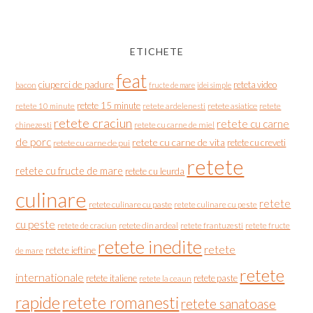
ETICHETE
feat
ciuperci de padure
reteta video
bacon
fructe de mare
idei simple
retete 15 minute
retete asiatice
retete
retete 10 minute
retete ardelenesti
retete craciun
retete cu carne
chinezesti
retete cu carne de miel
de porc
retete cu carne de vita
retete cu creveti
retete cu carne de pui
retete
retete cu fructe de mare
retete cu leurda
culinare
retete
retete culinare cu paste
retete culinare cu peste
cu peste
retete de craciun
retete din ardeal
retete frantuzesti
retete fructe
retete inedite
retete
retete ieftine
de mare
retete
internationale
retete italiene
retete paste
retete la ceaun
rapide
retete romanesti
retete sanatoase