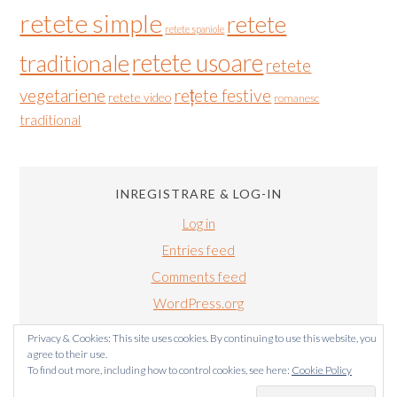
retete simple
retete
retete spaniole
retete usoare
traditionale
retete
vegetariene
rețete festive
retete video
romanesc
traditional
INREGISTRARE & LOG-IN
Log in
Entries feed
Comments feed
WordPress.org
Privacy & Cookies: This site uses cookies. By continuing to use this website, you
agree to their use.
To find out more, including how to control cookies, see here:
Cookie Policy