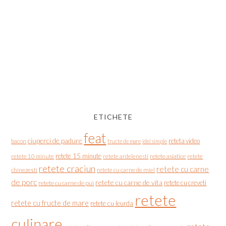
ETICHETE
feat
ciuperci de padure
reteta video
bacon
fructe de mare
idei simple
retete 15 minute
retete asiatice
retete
retete 10 minute
retete ardelenesti
retete craciun
retete cu carne
chinezesti
retete cu carne de miel
de porc
retete cu carne de vita
retete cu creveti
retete cu carne de pui
retete
retete cu fructe de mare
retete cu leurda
culinare