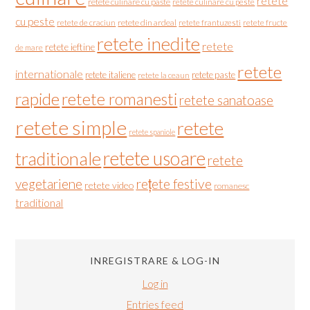
retete
retete culinare cu paste
retete culinare cu peste
cu peste
retete de craciun
retete din ardeal
retete frantuzesti
retete fructe
retete inedite
retete
retete ieftine
de mare
retete
internationale
retete italiene
retete paste
retete la ceaun
rapide
retete romanesti
retete sanatoase
retete simple
retete
retete spaniole
retete usoare
traditionale
retete
vegetariene
rețete festive
retete video
romanesc
traditional
INREGISTRARE & LOG-IN
Log in
Entries feed