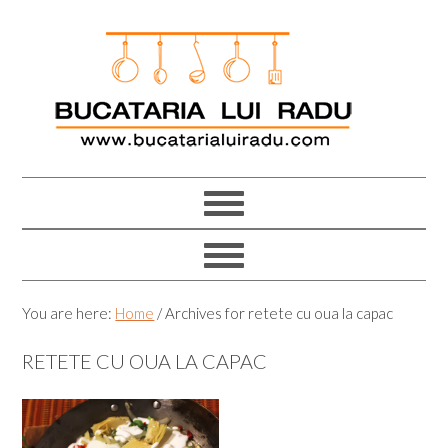
Skip
Skip
Skip
Skip
to
to
to
to
primary
main
primary
footer
navigation
content
sidebar
You are here:
Home
/
Archives for retete cu oua la capac
RETETE CU OUA LA CAPAC