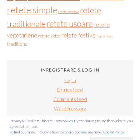
retete simple
retete
retete spaniole
retete usoare
traditionale
retete
vegetariene
rețete festive
retete video
romanesc
traditional
INREGISTRARE & LOG-IN
Log in
Entries feed
Comments feed
WordPress.org
Privacy & Cookies: This site uses cookies. By continuing to use this website, you
agree to their use.
To find out more, including how to control cookies, see here:
Cookie Policy