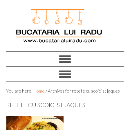
Skip
Skip
Skip
Skip
to
to
to
to
primary
main
primary
footer
navigation
content
sidebar
You are here:
Home
/
Archives for retete cu scoici st jaques
RETETE CU SCOICI ST JAQUES