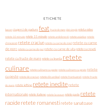
ETICHETE
feat
ciuperci de padure
reteta video
bacon
fructe de mare
idei simple
retete 15 minute
retete asiatice
retete
retete 10 minute
retete ardelenesti
retete craciun
retete cu carne
chinezesti
retete cu carne de miel
de porc
retete cu carne de vita
retete cu creveti
retete cu carne de pui
retete
retete cu fructe de mare
retete cu leurda
culinare
retete
retete culinare cu paste
retete culinare cu peste
cu peste
retete de craciun
retete din ardeal
retete frantuzesti
retete fructe
retete inedite
retete
retete ieftine
de mare
retete
internationale
retete italiene
retete paste
retete la ceaun
rapide
retete romanesti
retete sanatoase