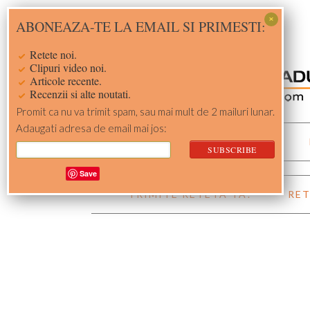
Skip
Skip
Skip
Skip
ABONEAZA-TE LA EMAIL SI PRIMESTI:
to
to
to
to
primary
main
primary
footer
Retete noi.
navigation
content
sidebar
Clipuri video noi.
Articole recente.
Recenzii si alte noutati.
Promit ca nu va trimit spam, sau mai mult de 2 mailuri lunar.
Adaugati adresa de email mai jos:
ACASA
RETETE
Save
TRIMITE RETETA TA!
RET