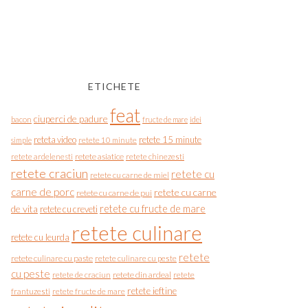
ETICHETE
feat
ciuperci de padure
bacon
fructe de mare
idei
reteta video
retete 15 minute
simple
retete 10 minute
retete asiatice
retete chinezesti
retete ardelenesti
retete craciun
retete cu
retete cu carne de miel
carne de porc
retete cu carne
retete cu carne de pui
de vita
retete cu fructe de mare
retete cu creveti
retete culinare
retete cu leurda
retete
retete culinare cu paste
retete culinare cu peste
cu peste
retete de craciun
retete din ardeal
retete
retete ieftine
frantuzesti
retete fructe de mare