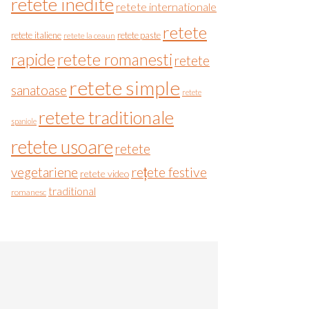
retete inedite
retete internationale
retete
retete italiene
retete paste
retete la ceaun
rapide
retete romanesti
retete
retete simple
sanatoase
retete
retete traditionale
spaniole
retete usoare
retete
vegetariene
rețete festive
retete video
traditional
romanesc