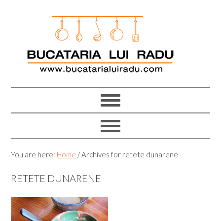
Skip
Skip
Skip
Skip
to
to
to
to
primary
main
primary
footer
navigation
content
sidebar
You are here:
Home
/
Archives for retete dunarene
RETETE DUNARENE