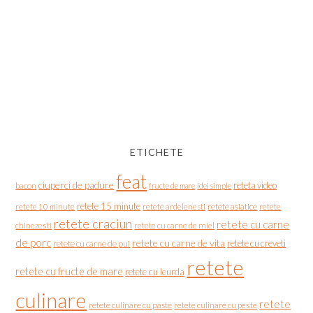
ETICHETE
feat
ciuperci de padure
reteta video
bacon
fructe de mare
idei simple
retete 15 minute
retete asiatice
retete
retete 10 minute
retete ardelenesti
retete craciun
retete cu carne
chinezesti
retete cu carne de miel
de porc
retete cu carne de vita
retete cu creveti
retete cu carne de pui
retete
retete cu fructe de mare
retete cu leurda
culinare
retete
retete culinare cu paste
retete culinare cu peste