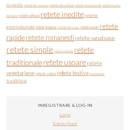
cu peste
retete de craciun
retete din ardeal
retete frantuzesti
retete fructe
retete inedite
retete
retete ieftine
de mare
retete
internationale
retete italiene
retete paste
retete la ceaun
rapide
retete romanesti
retete sanatoase
retete simple
retete
retete spaniole
retete usoare
traditionale
retete
vegetariene
rețete festive
retete video
romanesc
traditional
INREGISTRARE & LOG-IN
Log in
Entries feed