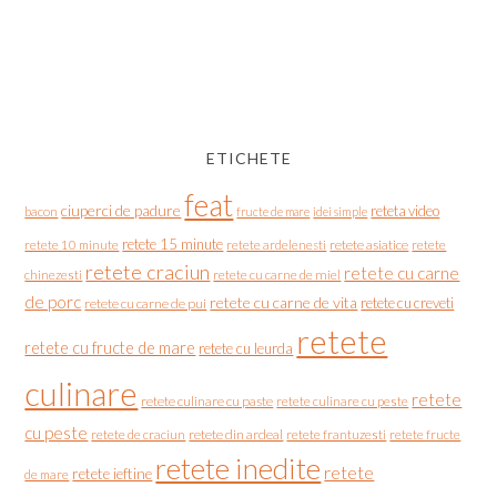
ETICHETE
feat
ciuperci de padure
reteta video
bacon
fructe de mare
idei simple
retete 15 minute
retete asiatice
retete
retete 10 minute
retete ardelenesti
retete craciun
retete cu carne
chinezesti
retete cu carne de miel
de porc
retete cu carne de vita
retete cu creveti
retete cu carne de pui
retete
retete cu fructe de mare
retete cu leurda
culinare
retete
retete culinare cu paste
retete culinare cu peste
cu peste
retete de craciun
retete din ardeal
retete frantuzesti
retete fructe
retete inedite
retete
retete ieftine
de mare