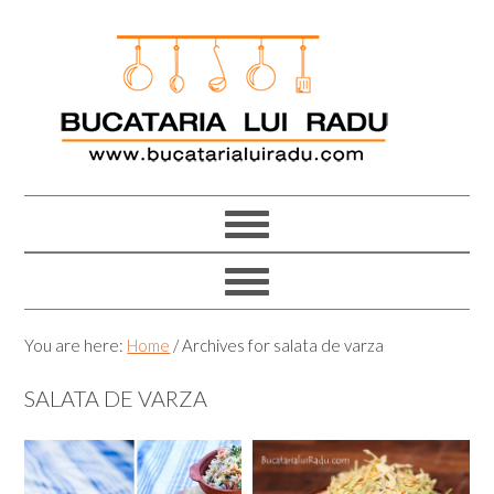
Skip
Skip
Skip
Skip
to
to
to
to
primary
main
primary
footer
navigation
content
sidebar
You are here:
Home
/
Archives for salata de varza
SALATA DE VARZA