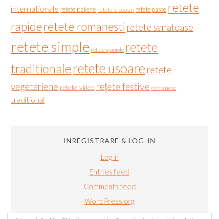
retete
internationale
retete italiene
retete paste
retete la ceaun
rapide
retete romanesti
retete sanatoase
retete simple
retete
retete spaniole
retete usoare
traditionale
retete
vegetariene
rețete festive
retete video
romanesc
traditional
INREGISTRARE & LOG-IN
Log in
Entries feed
Comments feed
WordPress.org