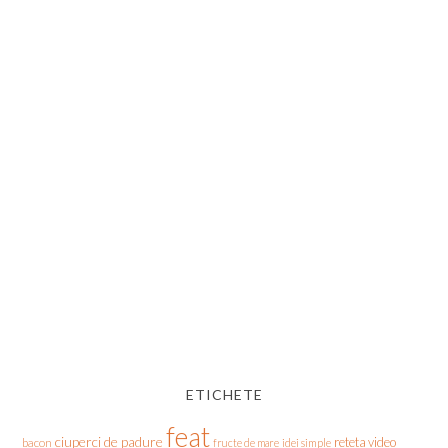
ETICHETE
feat
ciuperci de padure
reteta video
bacon
fructe de mare
idei simple