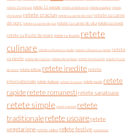
retete 15 minute
retete asiatice
retete
retete 10 minute
retete ardelenesti
retete craciun
retete cu carne
chinezesti
retete cu carne de miel
de porc
retete cu carne de vita
retete cu creveti
retete cu carne de pui
retete
retete cu fructe de mare
retete cu leurda
culinare
retete
retete culinare cu paste
retete culinare cu peste
cu peste
retete de craciun
retete din ardeal
retete frantuzesti
retete fructe
retete inedite
retete
retete ieftine
de mare
retete
internationale
retete italiene
retete paste
retete la ceaun
rapide
retete romanesti
retete sanatoase
retete simple
retete
retete spaniole
retete usoare
traditionale
retete
vegetariene
rețete festive
retete video
romanesc