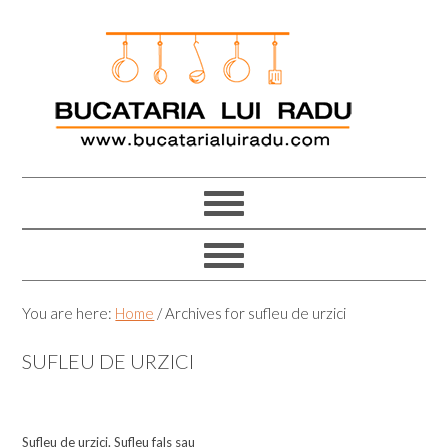
Skip
Skip
Skip
Skip
to
to
to
to
primary
main
primary
footer
navigation
content
sidebar
You are here:
Home
/
Archives for sufleu de urzici
SUFLEU DE URZICI
Sufleu de urzici. Sufleu fals sau