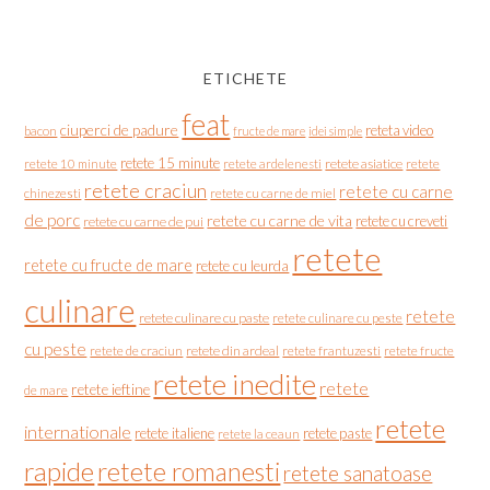
ETICHETE
feat
ciuperci de padure
reteta video
bacon
fructe de mare
idei simple
retete 15 minute
retete asiatice
retete
retete 10 minute
retete ardelenesti
retete craciun
retete cu carne
chinezesti
retete cu carne de miel
de porc
retete cu carne de vita
retete cu creveti
retete cu carne de pui
retete
retete cu fructe de mare
retete cu leurda
culinare
retete
retete culinare cu paste
retete culinare cu peste
cu peste
retete de craciun
retete din ardeal
retete frantuzesti
retete fructe
retete inedite
retete
retete ieftine
de mare
retete
internationale
retete italiene
retete paste
retete la ceaun
rapide
retete romanesti
retete sanatoase