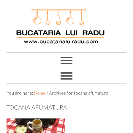
Skip
Skip
Skip
Skip
to
to
to
to
primary
main
primary
footer
navigation
content
sidebar
You are here:
Home
/
Archives for tocana afumatura
TOCANA AFUMATURA