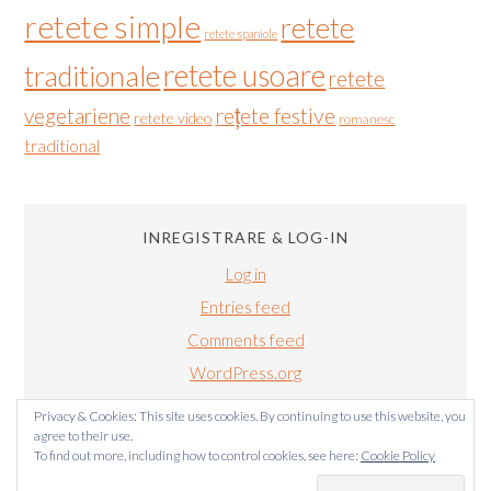
retete simple
retete
retete spaniole
retete usoare
traditionale
retete
vegetariene
rețete festive
retete video
romanesc
traditional
INREGISTRARE & LOG-IN
Log in
Entries feed
Comments feed
WordPress.org
Privacy & Cookies: This site uses cookies. By continuing to use this website, you
agree to their use.
To find out more, including how to control cookies, see here:
Cookie Policy
BUCATARIALUIRADU.COM COPYRIGHT © 2011-2024. TOATE