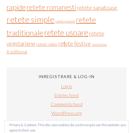
rapide
retete romanesti
retete sanatoase
retete simple
retete
retete spaniole
retete usoare
traditionale
retete
vegetariene
rețete festive
retete video
romanesc
traditional
INREGISTRARE & LOG-IN
Log in
Entries feed
Comments feed
WordPress.org
Privacy & Cookies: This site uses cookies. By continuing to use this website, you
agree to their use.