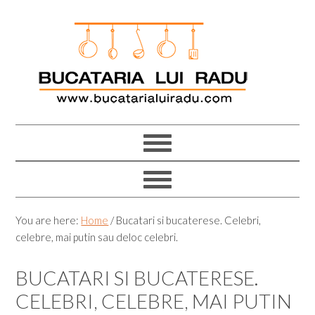
Skip
Skip
Skip
Skip
to
to
to
to
primary
main
primary
footer
navigation
content
sidebar
You are here:
Home
/
Bucatari si bucaterese. Celebri,
celebre, mai putin sau deloc celebri.
BUCATARI SI BUCATERESE.
CELEBRI, CELEBRE, MAI PUTIN