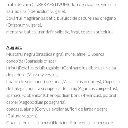
trufa de vara (TUBER AESTIVUM), flori de cicoare, Feniculul
sau molura (Foeniculum vulgare),
Sovârful, maghiran salbatic, busuioc de padure sau oregano
(Origanum vulgare),
menta salbatica, trandafir salbatic, fragi, coada soricelului.
August.
Mustarul negru (brassica nigra), mure, afine, Ciuperca
conopida (Sparassis crispa),
Hribul (Boletus edulis), galbior (Cantharellus cibarius), Nalba
de padure (Malva sylvestris),
boabe de soc, bureti de roua (Marasmius oreades), Ciuperca
de balegar, numita si ciuperca de câmp (Agaricus campestris),
spanacul-ciobanilor (Chenopodium bonus-henricus), piciorul
caprei (Aegopodium podagraria),
coacaze, alune (Corylus avellana), flori de iarba neagra
(Calluna vulgaris),
Coama Leului – ciuperca (Hericium Erinaceus), ciuperca de