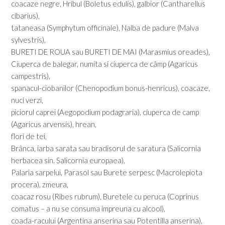
coacaze negre, Hribul (Boletus edulis), galbior (Cantharellus
cibarius),
tataneasa (Symphytum officinale), Nalba de padure (Malva
sylvestris),
BURETI DE ROUA sau BURETI DE MAI (Marasmius oreades),
Ciuperca de balegar, numita si ciuperca de câmp (Agaricus
campestris),
spanacul-ciobanilor (Chenopodium bonus-henricus), coacaze,
nuci verzi,
piciorul caprei (Aegopodium podagraria), ciuperca de camp
(Agaricus arvensis), hrean,
flori de tei,
Brânca, iarba sarata sau bradisorul de saratura (Salicornia
herbacea sin. Salicornia europaea),
Palaria sarpelui, Parasol sau Burete serpesc (Macrolepiota
procera), zmeura,
coacaz rosu (Ribes rubrum), Buretele cu peruca (Coprinus
comatus – a nu se consuma impreuna cu alcool),
coada-racului (Argentina anserina sau Potentilla anserina),