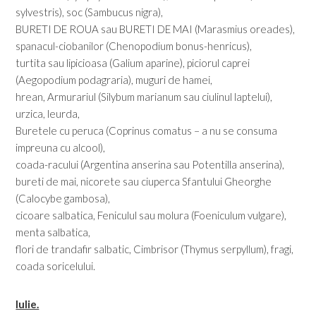
sylvestris), soc (Sambucus nigra),
BURETI DE ROUA sau BURETI DE MAI (Marasmius oreades),
spanacul-ciobanilor (Chenopodium bonus-henricus),
turtita sau lipicioasa (Galium aparine), piciorul caprei
(Aegopodium podagraria), muguri de hamei,
hrean, Armurariul (Silybum marianum sau ciulinul laptelui),
urzica, leurda,
Buretele cu peruca (Coprinus comatus – a nu se consuma
impreuna cu alcool),
coada-racului (Argentina anserina sau Potentilla anserina),
bureti de mai, nicorete sau ciuperca Sfantului Gheorghe
(Calocybe gambosa),
cicoare salbatica, Feniculul sau molura (Foeniculum vulgare),
menta salbatica,
flori de trandafir salbatic, Cimbrisor (Thymus serpyllum), fragi,
coada soricelului.
Iulie.