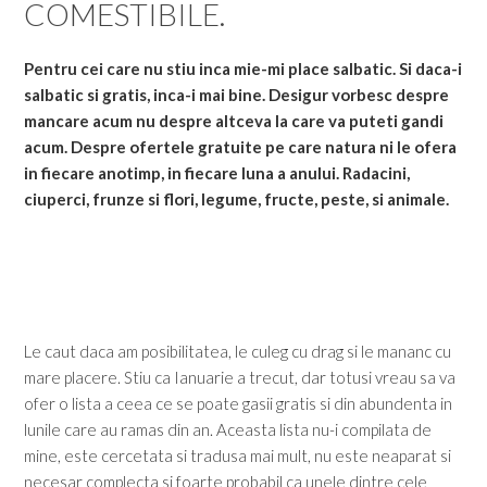
COMESTIBILE.
Pentru cei care nu stiu inca mie-mi place salbatic. Si daca-i
salbatic si gratis, inca-i mai bine. Desigur vorbesc despre
mancare acum nu despre altceva la care va puteti gandi
acum. Despre ofertele gratuite pe care natura ni le ofera
in fiecare anotimp, in fiecare luna a anului. Radacini,
ciuperci, frunze si flori, legume, fructe, peste, si animale.
Le caut daca am posibilitatea, le culeg cu drag si le mananc cu
mare placere. Stiu ca Ianuarie a trecut, dar totusi vreau sa va
ofer o lista a ceea ce se poate gasii gratis si din abundenta in
lunile care au ramas din an. Aceasta lista nu-i compilata de
mine, este cercetata si tradusa mai mult, nu este neaparat si
necesar complecta si foarte probabil ca unele dintre cele