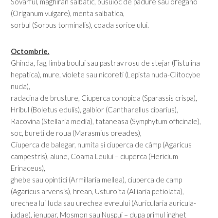
Sovârful, maghiran salbatic, busuioc de padure sau oregano
(Origanum vulgare), menta salbatica,
sorbul (Sorbus torminalis), coada soricelului.
Octombrie.
Ghinda, fag, limba boului sau pastrav rosu de stejar (Fistulina
hepatica), mure, violete sau nicoreti (Lepista nuda-Clitocybe
nuda),
radacina de brusture, Ciuperca conopida (Sparassis crispa),
Hribul (Boletus edulis), galbior (Cantharellus cibarius),
Racovina (Stellaria media), tataneasa (Symphytum officinale),
soc, bureti de roua (Marasmius oreades),
Ciuperca de balegar, numita si ciuperca de câmp (Agaricus
campestris), alune, Coama Leului – ciuperca (Hericium
Erinaceus),
ghebe sau opintici (Armillaria mellea), ciuperca de camp
(Agaricus arvensis), hrean, Usturoita (Alliaria petiolata),
urechea lui Iuda sau urechea evreului (Auricularia auricula-
judae), ienupar, Mosmon sau Nuspui – dupa primul inghet