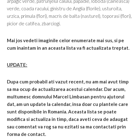
arpagic verde, patrunjelul calului, papadie, loboda (caineasca)
verde, coada racului, ginistru de Anglia (florile), usturoita,
urzica, primula (flori), macris de balta (nasturel), toporasi (flori),
picior de catifea, zbarciogi.
Mai jos vedeti imaginile celor enumerate mai sus, si pe
cum inaintam in an aceasta lista va fi actualizata treptat.
UPDATE:
Dupa cum probabil ati vazut recent, nu am mai avut timp
sa ma ocup de actualizarea acestui calendar. Dar acum,
multumesc domnului Marcel Limbasan pentru ajutorul
dat, am un update la calendar, insa doar cu plantele care
sunt disponibile in Romania. Aceasta lista se poate
modifica si actualiza in timp, daca aveti ceva de adaugat
sau comentat va rog sa nu ezitati sa ma contactati prin
forma de contact.