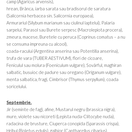
camp (Agaricus arvensis),
hrean, Brânca, iarba sarata sau bradisorul de saratura
(Salicornia herbacea sin. Salicornia europaea),
Armurariul (Silybum marianum sau ciulinul laptelui), Palaria
sarpelui, Parasol sau Burete serpesc (Macrolepiota procera),
zmeura, macese, Buretele cu peruca (Coprinus comatus – a nu
se consuma impreuna cu alcool),
coada-racului (Argentina anserina sau Potentilla anserina),
trufa de vara (TUBER AESTIVUM), flori de cicoare,
Feniculul sau molura (Foeniculum vulgare), Sovârful, maghiran
salbatic, busuioc de padure sau oregano (Origanum vulgare),
menta salbatica, fragi, Cimbrisor (Thymus serpyllum), coada
soricelului.
Septembrie.
Jir (seminte de fag), afine, Mustarul negru (brassica nigra),
mure, violete sau nicoreti (Lepista nuda-Clitocybe nuda),
radacina de brusture, Ciuperca conopida (Sparassis crispa),
Hribul (Boletus edulis), galbior (Cantharellus cibarius),