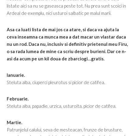
listate aici sa nu se gaseasca peste tot. Nu prea sunt scoici in
Ardeal de exemplu, nici usturoi salbatic pe malul marii.
Asa ca luati lista de mai jos ca atare, si daca va ajuta la
ceva inseamna ca munca mea a dat macar un vlastar daca
nu un rod. Daca nu, inclusiv si definitiv prietenul meu Firu,
o sa rada lumea de mine ca scriu despre burieni. Dar ce n-
asi da acum pe un kil doua de zbarciogi…gratis.
Ianuarie.
Steluta alba, ciuperci pleurotus si picior de catifea.
Februarie.
Steluta alba, papadie, urzica, usturoita, picior de catifea.
Martie.
Patrunjelul calului, seva de mesteacan, frunze de brusture,