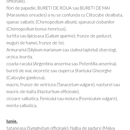
officinale),
flori de papadie, BURETI DE ROUA sau BURETI DE MAI
(Marasmius oreades) a nu se confunda cu Clitocybe dealbata,
spanac salbatic (Chenopodium album), spanacul-ciobanilor
(Chenopodium bonus-henricus),
turtita sau lipicioasa (Galium aparine), frunze de paducel,
muguri de hamei, frunze de tei,
Armurariul (Silybum marianum sau ciulinul laptelui) zbarciogi,
urzica, leurda,
coada-racului (Argentina anserina sau Potentilla anserina),
bureti de mai, nicorete sau ciuperca Sfantului Gheorghe
(Calocybe gambosa),
macris, frunze de vetricea (Tanacetum vulgare), nasturel sau
macris-de-balta (Nasturtium officinale),
cicoare salbatica, Feniculul sau molura (Foeniculum vulgare),
menta salbatica,
Iunie.
tataneasa (Symphytum officinale), Nalba de padure (Malva