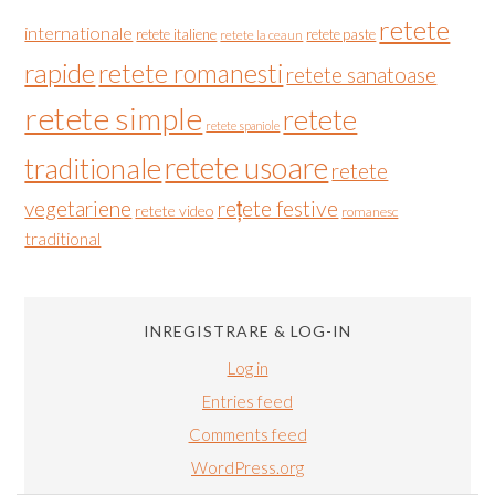
retete
internationale
retete italiene
retete paste
retete la ceaun
rapide
retete romanesti
retete sanatoase
retete simple
retete
retete spaniole
retete usoare
traditionale
retete
vegetariene
rețete festive
retete video
romanesc
traditional
INREGISTRARE & LOG-IN
Log in
Entries feed
Comments feed
WordPress.org