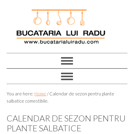
Skip
Skip
Skip
Skip
to
to
to
to
primary
main
primary
footer
navigation
content
sidebar
You are here:
Home
/
Calendar de sezon pentru plante
salbatice comestibile.
CALENDAR DE SEZON PENTRU
PLANTE SALBATICE