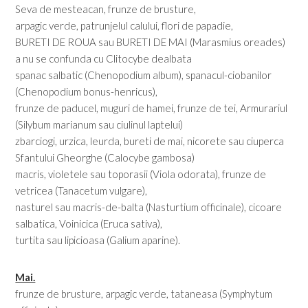
Seva de mesteacan, frunze de brusture,
arpagic verde, patrunjelul calului, flori de papadie,
BURETI DE ROUA sau BURETI DE MAI (Marasmius oreades)
a nu se confunda cu Clitocybe dealbata
spanac salbatic (Chenopodium album), spanacul-ciobanilor
(Chenopodium bonus-henricus),
frunze de paducel, muguri de hamei, frunze de tei, Armurariul
(Silybum marianum sau ciulinul laptelui)
zbarciogi, urzica, leurda, bureti de mai, nicorete sau ciuperca
Sfantului Gheorghe (Calocybe gambosa)
macris, violetele sau toporasii (Viola odorata), frunze de
vetricea (Tanacetum vulgare),
nasturel sau macris-de-balta (Nasturtium officinale), cicoare
salbatica, Voinicica (Eruca sativa),
turtita sau lipicioasa (Galium aparine).
Mai.
frunze de brusture, arpagic verde, tataneasa (Symphytum