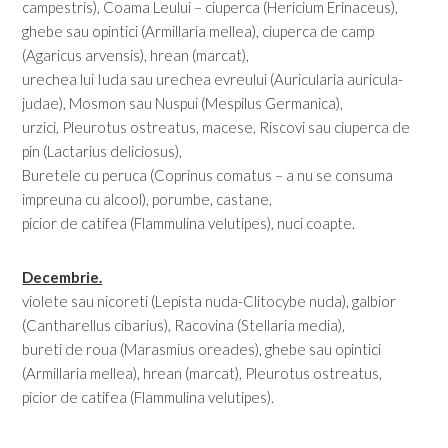
campestris), Coama Leului – ciuperca (Hericium Erinaceus),
ghebe sau opintici (Armillaria mellea), ciuperca de camp
(Agaricus arvensis), hrean (marcat),
urechea lui Iuda sau urechea evreului (Auricularia auricula-
judae), Mosmon sau Nuspui (Mespilus Germanica),
urzici, Pleurotus ostreatus, macese, Riscovi sau ciuperca de
pin (Lactarius deliciosus),
Buretele cu peruca (Coprinus comatus – a nu se consuma
impreuna cu alcool), porumbe, castane,
picior de catifea (Flammulina velutipes), nuci coapte.
Decembrie.
violete sau nicoreti (Lepista nuda-Clitocybe nuda), galbior
(Cantharellus cibarius), Racovina (Stellaria media),
bureti de roua (Marasmius oreades), ghebe sau opintici
(Armillaria mellea), hrean (marcat), Pleurotus ostreatus,
picior de catifea (Flammulina velutipes).