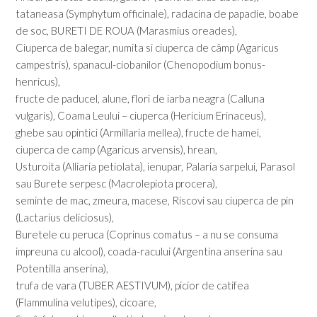
tataneasa (Symphytum officinale), radacina de papadie, boabe
de soc, BURETI DE ROUA (Marasmius oreades),
Ciuperca de balegar, numita si ciuperca de câmp (Agaricus
campestris), spanacul-ciobanilor (Chenopodium bonus-
henricus),
fructe de paducel, alune, flori de iarba neagra (Calluna
vulgaris), Coama Leului – ciuperca (Hericium Erinaceus),
ghebe sau opintici (Armillaria mellea), fructe de hamei,
ciuperca de camp (Agaricus arvensis), hrean,
Usturoita (Alliaria petiolata), ienupar, Palaria sarpelui, Parasol
sau Burete serpesc (Macrolepiota procera),
seminte de mac, zmeura, macese, Riscovi sau ciuperca de pin
(Lactarius deliciosus),
Buretele cu peruca (Coprinus comatus – a nu se consuma
impreuna cu alcool), coada-racului (Argentina anserina sau
Potentilla anserina),
trufa de vara (TUBER AESTIVUM), picior de catifea
(Flammulina velutipes), cicoare,