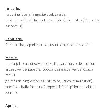
Ianuarie.
Racovina (Stellaria media) Steluta alba,
picior de catifea (Flammulina velutipes), pleurotus (Pleurotus
ostreatus)
Februarie.
Steluta alba, papadie, urzica, usturoita, picior de catifea.
Martie.
Patrunjelul calului, seva de mesteacan, frunze de brusture,
arpagic verde, papadie, loboda (caineasca) verde, coada
racului,
ginistru de Anglia (florile), usturoita, urzica, primula (flori),
macris de balta (nasturel), toporasi (flori), picior de catifea,
zbarciogi.
Aprilie.