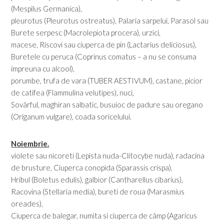
(Mespilus Germanica),
pleurotus (Pleurotus ostreatus), Palaria sarpelui, Parasol sau
Burete serpesc (Macrolepiota procera), urzici,
macese, Riscovi sau ciuperca de pin (Lactarius deliciosus),
Buretele cu peruca (Coprinus comatus – a nu se consuma
impreuna cu alcool),
porumbe, trufa de vara (TUBER AESTIVUM), castane, picior
de catifea (Flammulina velutipes), nuci,
Sovârful, maghiran salbatic, busuioc de padure sau oregano
(Origanum vulgare), coada soricelului.
Noiembrie.
violete sau nicoreti (Lepista nuda-Clitocybe nuda), radacina
de brusture, Ciuperca conopida (Sparassis crispa),
Hribul (Boletus edulis), galbior (Cantharellus cibarius),
Racovina (Stellaria media), bureti de roua (Marasmius
oreades),
Ciuperca de balegar, numita si ciuperca de câmp (Agaricus