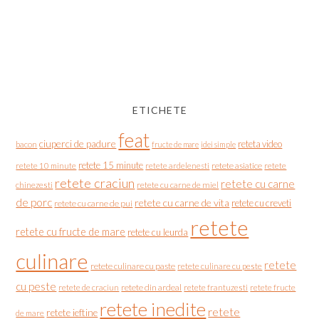
ETICHETE
feat
ciuperci de padure
reteta video
bacon
fructe de mare
idei simple
retete 15 minute
retete asiatice
retete
retete 10 minute
retete ardelenesti
retete craciun
retete cu carne
chinezesti
retete cu carne de miel
de porc
retete cu carne de vita
retete cu creveti
retete cu carne de pui
retete
retete cu fructe de mare
retete cu leurda
culinare
retete
retete culinare cu paste
retete culinare cu peste
cu peste
retete de craciun
retete din ardeal
retete frantuzesti
retete fructe
retete inedite
retete
retete ieftine
de mare