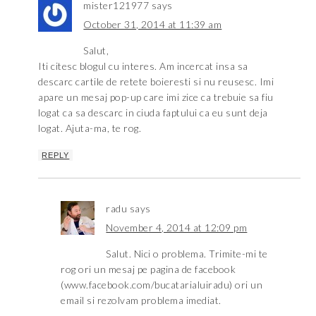
mister121977
says
October 31, 2014 at 11:39 am
Salut,
Iti citesc blogul cu interes. Am incercat insa sa
descarc cartile de retete boieresti si nu reusesc. Imi
apare un mesaj pop-up care imi zice ca trebuie sa fiu
logat ca sa descarc in ciuda faptului ca eu sunt deja
logat. Ajuta-ma, te rog.
REPLY
radu
says
November 4, 2014 at 12:09 pm
Salut. Nici o problema. Trimite-mi te
rog ori un mesaj pe pagina de facebook
(www.facebook.com/bucatarialuiradu) ori un
email si rezolvam problema imediat.