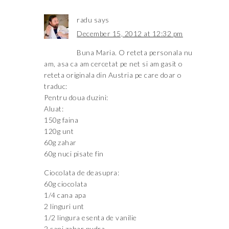
radu
says
December 15, 2012 at 12:32 pm
Buna Maria. O reteta personala nu
am, asa ca am cercetat pe net si am gasit o
reteta originala din Austria pe care doar o
traduc:
Pentru doua duzini:
Aluat:
150g faina
120g unt
60g zahar
60g nuci pisate fin
Ciocolata de deasupra:
60g ciocolata
1/4 cana apa
2 linguri unt
1/2 lingura esenta de vanilie
2 cani zahar pudra