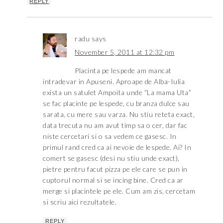
REPLY
radu
says
November 5, 2011 at 12:32 pm
Placinta pe lespede am mancat
intradevar in Apuseni. Aproape de Alba-Iulia
exista un satulet Ampoita unde “La mama Uta”
se fac placinte pe lespede, cu branza dulce sau
sarata, cu mere sau varza. Nu stiu reteta exact,
data trecuta nu am avut timp sa o cer, dar fac
niste cercetari si o sa vedem ce gasesc. In
primul rand cred ca ai nevoie de lespede. Ai? In
comert se gasesc (desi nu stiu unde exact),
pietre pentru facut pizza pe ele care se pun in
cuptorul normal si se incing bine. Cred ca ar
merge si placintele pe ele. Cum am zis, cercetam
si scriu aici rezultatele.
REPLY