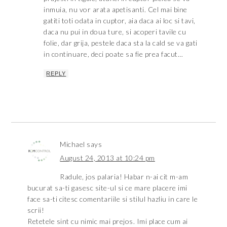
inmuia, nu vor arata apetisanti. Cel mai bine
gatiti toti odata in cuptor, aia daca ai loc si tavi,
daca nu pui in doua ture, si acoperi tavile cu
folie, dar grija, pestele daca sta la cald se va gati
in continuare, deci poate sa fie prea facut…
REPLY
Michael
says
August 24, 2013 at 10:24 pm
Radule, jos palaria! Habar n-ai cit m-am
bucurat sa-ti gasesc site-ul si ce mare placere imi
face sa-ti citesc comentariile si stilul hazliu in care le
scrii!
Retetele sint cu nimic mai prejos. Imi place cum ai