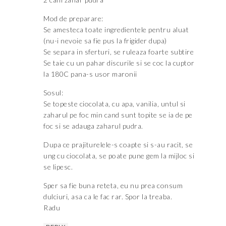
Mod de preparare:
Se amesteca toate ingredientele pentru aluat
(nu-i nevoie sa fie pus la frigider dupa)
Se separa in sferturi, se ruleaza foarte subtire
Se taie cu un pahar discurile si se coc la cuptor
la 180C pana-s usor maronii
Sosul:
Se topeste ciocolata, cu apa, vanilia, untul si
zaharul pe foc min cand sunt topite se ia de pe
foc si se adauga zaharul pudra.
Dupa ce prajiturelele-s coapte si s-au racit, se
ung cu ciocolata, se poate pune gem la mijloc si
se lipesc.
Sper sa fie buna reteta, eu nu prea consum
dulciuri, asa ca le fac rar. Spor la treaba.
Radu