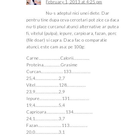
February 1, 2013 at 4:25 pm
Nu-s adeptul nici unei diete. Dar
pentru tine dupa ceva cercetari pot zice ca daca
nu-ti place curcanul atunci alternative ar putea
fi, vitelul (pulpa), iepure, carpioara, fazan, porc
(file doar) si capra. Daca fac o comparatie
atunci, este cam asa: pe 100g:
Carne………………..Calorii……………
Proteina…………….Grasime
Curcan…………………133………………
25,4………………….2,7
Vitel………………….128………………
23,9………………….2,9
Iepure…………………131………………
19,4………………….5,4
Caprioara………………134………………
24,1………………….3,7
Fazan………………….113……………..
20,0………………….3,1