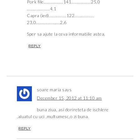
Pork file………………141………………25,0
…………………4,1
Capra (ied)…………….122………………
23,0………………….2,6
Sper sa ajute la ceva informatiile astea.
REPLY
soare maria
says
December 15, 2012 at 11:10 am
buna ziua, asi dorireteta de ischlere
,aluatul cu uci ,multumesc,o zi buna.
REPLY