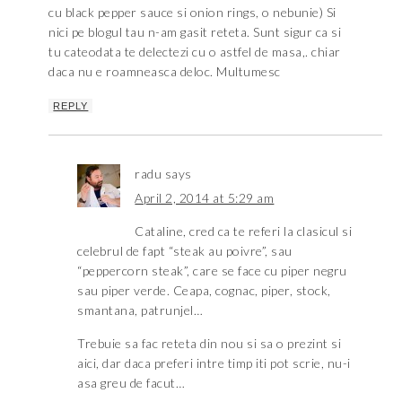
cu black pepper sauce si onion rings, o nebunie) Si
nici pe blogul tau n-am gasit reteta. Sunt sigur ca si
tu cateodata te delectezi cu o astfel de masa,. chiar
daca nu e roamneasca deloc. Multumesc
REPLY
radu
says
April 2, 2014 at 5:29 am
Cataline, cred ca te referi la clasicul si
celebrul de fapt “steak au poivre”, sau
“peppercorn steak”, care se face cu piper negru
sau piper verde. Ceapa, cognac, piper, stock,
smantana, patrunjel…
Trebuie sa fac reteta din nou si sa o prezint si
aici, dar daca preferi intre timp iti pot scrie, nu-i
asa greu de facut…