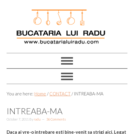
Skip
Skip
Skip
Skip
to
to
to
to
primary
main
primary
footer
navigation
content
sidebar
You are here:
Home
/
CONTACT
/
INTREABA-MA
INTREABA-MA
October 7, 2011
By
radu
36 Comments
Daca ai vre-o intrebare esti bine-venit sa strigi aici. Legat