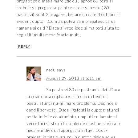
pregatit pt o masa mare (zic eu ) aprox 80 pers si
trebuie sa pregatesc printre altele si peste ( 80
pastravi).Sunt 2 aragaze , fiecare cu cate 4 ochiuri si
evident cuptor .Cum as putea sa ii pregatesc ca sa
ramana si cald ? Daca ai vreo idee si ma poti ajuta te
rog si iti multumesc foarte mult .
REPLY
radu
says
August 29, 2013 at 5:11 am
Sa pastrezi 80 de pastravi calzi…Daca
ai doar doua cuptoare, si incap in tavi toti
pestii, atunci nu-mi mare problema. Depinde si
cand ii servesti. Daca-i gatesti la cuptor, atunci
poate in folie de aluminiu, umpluti cu lamaie si
verdeturi si stropiti cu ulei de masline si vin alb
fiecare individual apoi gatiti in tavi. Daca-i
prajesti in tigaie, atunci in cuptor pielea se va