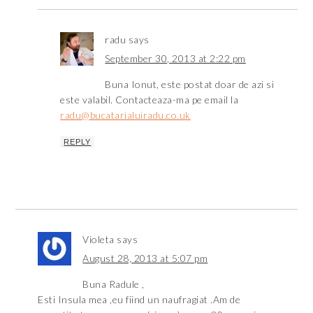
radu
says
September 30, 2013 at 2:22 pm
Buna Ionut, este postat doar de azi si
este valabil. Contacteaza-ma pe email la
radu@bucatarialuiradu.co.uk
REPLY
Violeta
says
August 28, 2013 at 5:07 pm
Buna Radule ,
Esti Insula mea ,eu fiind un naufragiat .Am de