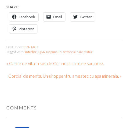
SHARE:
Facebook
Email
Twitter
Pinterest
Filed Under:
CONTACT
Tagged With:
intrebari
,
Q&A
,
raspunsuri
,
retete culinare
,
sfaturi
« Carne de vita in sos de Guinness cu piure sau orez.
Cordial de menta. Un sirop pentru amestec cu apa minerala. »
COMMENTS