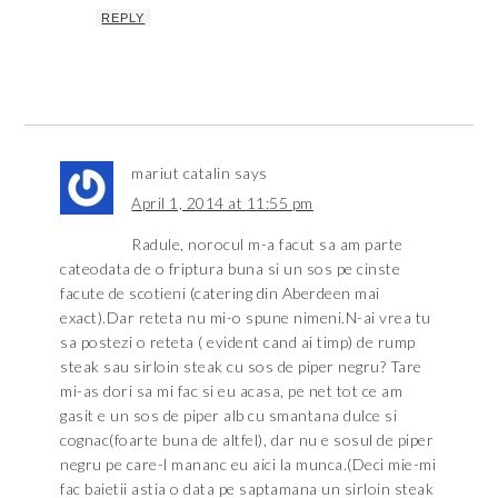
REPLY
mariut catalin
says
April 1, 2014 at 11:55 pm
Radule, norocul m-a facut sa am parte
cateodata de o friptura buna si un sos pe cinste
facute de scotieni (catering din Aberdeen mai
exact).Dar reteta nu mi-o spune nimeni.N-ai vrea tu
sa postezi o reteta ( evident cand ai timp) de rump
steak sau sirloin steak cu sos de piper negru? Tare
mi-as dori sa mi fac si eu acasa, pe net tot ce am
gasit e un sos de piper alb cu smantana dulce si
cognac(foarte buna de altfel), dar nu e sosul de piper
negru pe care-l mananc eu aici la munca.(Deci mie-mi
fac baietii astia o data pe saptamana un sirloin steak