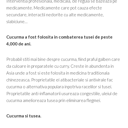
Interventia profesionala, medicala, de regula se bazeaza pe
medicamente. Medicamente care pot cauza efecte
secundare, interactii nedorite cu alte medicamente,
slabiciune…
Cucurma a fost folosita in combaterea tusei de peste
4,000 de ani.
Probabil stiti mai bine despre cucurma, fiind praful galben care
da culoare in preparatele cu curry. Creste in abundenta in
Asia unde a fost si este folosita in medicina traditionala
chinezeasca. Proprietatile ei atibacteriale si antivirale fac
cucurma o alternativa populara inpotriva racelilor si tusei.
Proprietatile anti-inflamatorii usureaza congestiile, uleiul de
cucurma amelioreaza tusea prin eliminarea flegmei.
Cucurma si tusea.