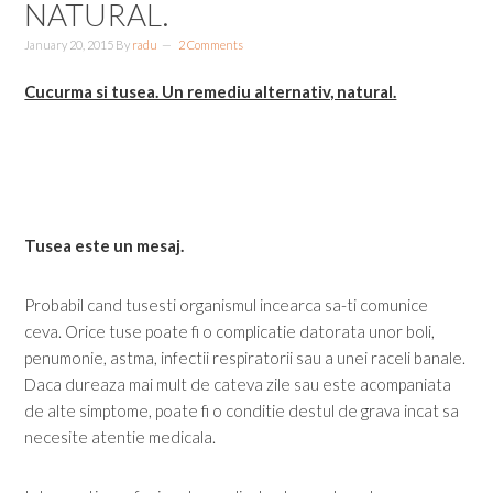
NATURAL.
January 20, 2015
By
radu
2 Comments
Cucurma si tusea. Un remediu alternativ, natural.
Tusea este un mesaj.
Probabil cand tusesti organismul incearca sa-ti comunice
ceva. Orice tuse poate fi o complicatie datorata unor boli,
penumonie, astma, infectii respiratorii sau a unei raceli banale.
Daca dureaza mai mult de cateva zile sau este acompaniata
de alte simptome, poate fi o conditie destul de grava incat sa
necesite atentie medicala.