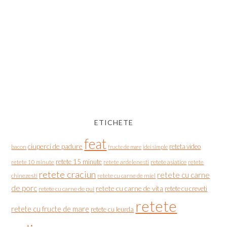
ETICHETE
feat
ciuperci de padure
reteta video
bacon
fructe de mare
idei simple
retete 15 minute
retete asiatice
retete
retete 10 minute
retete ardelenesti
retete craciun
retete cu carne
chinezesti
retete cu carne de miel
de porc
retete cu carne de vita
retete cu creveti
retete cu carne de pui
retete
retete cu fructe de mare
retete cu leurda