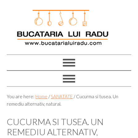
Skip
Skip
Skip
Skip
to
to
to
to
primary
main
primary
footer
navigation
content
sidebar
You are here:
Home
/
SANATATE
/
Cucurma si tusea. Un
remediu alternativ, natural.
CUCURMA SI TUSEA. UN
REMEDIU ALTERNATIV,