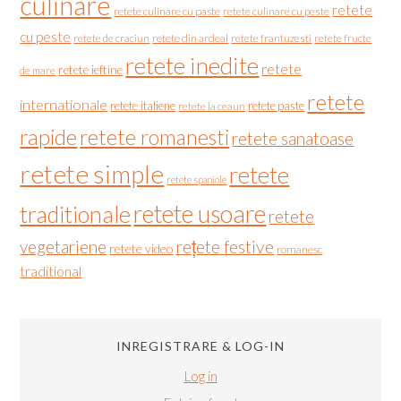
culinare
retete
retete culinare cu paste
retete culinare cu peste
cu peste
retete de craciun
retete din ardeal
retete frantuzesti
retete fructe
retete inedite
retete
retete ieftine
de mare
retete
internationale
retete italiene
retete paste
retete la ceaun
rapide
retete romanesti
retete sanatoase
retete simple
retete
retete spaniole
retete usoare
traditionale
retete
vegetariene
rețete festive
retete video
romanesc
traditional
INREGISTRARE & LOG-IN
Log in