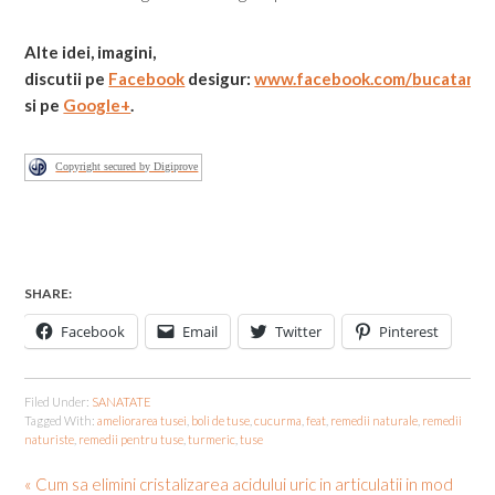
Alte idei, imagini,
discutii
pe
Facebook
desigur:
www.facebook.com/
bucatarial
si pe
Google+
.
Copyright secured by Digiprove
SHARE:
Facebook
Email
Twitter
Pinterest
Filed Under:
SANATATE
Tagged With:
ameliorarea tusei
,
boli de tuse
,
cucurma
,
feat
,
remedii naturale
,
remedii
naturiste
,
remedii pentru tuse
,
turmeric
,
tuse
« Cum sa elimini cristalizarea acidului uric in articulatii in mod