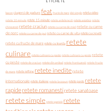
ETICHETE
feat
ciuperci de padure
reteta video
bacon
fructe de mare
idei simple
retete 15 minute
retete asiatice
retete
retete 10 minute
retete ardelenesti
retete craciun
retete cu carne
chinezesti
retete cu carne de miel
de porc
retete cu carne de vita
retete cu creveti
retete cu carne de pui
retete
retete cu fructe de mare
retete cu leurda
culinare
retete
retete culinare cu paste
retete culinare cu peste
cu peste
retete de craciun
retete din ardeal
retete frantuzesti
retete fructe
retete inedite
retete
retete ieftine
de mare
retete
internationale
retete italiene
retete paste
retete la ceaun
rapide
retete romanesti
retete sanatoase
retete simple
retete
retete spaniole