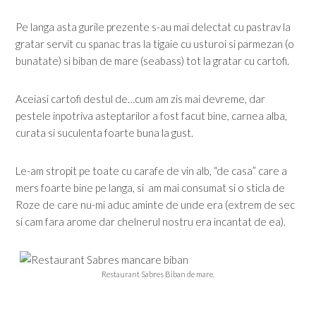
Pe langa asta gurile prezente s-au mai delectat cu pastrav la
gratar servit cu spanac tras la tigaie cu usturoi si parmezan (o
bunatate) si biban de mare (seabass) tot la gratar cu cartofi.
Aceiasi cartofi destul de…cum am zis mai devreme, dar
pestele inpotriva asteptarilor a fost facut bine, carnea alba,
curata si suculenta foarte buna la gust.
Le-am stropit pe toate cu carafe de vin alb, “de casa” care a
mers foarte bine pe langa, si am mai consumat si o sticla de
Roze de care nu-mi aduc aminte de unde era (extrem de sec
si cam fara arome dar chelnerul nostru era incantat de ea).
Restaurant Sabres Biban de mare.