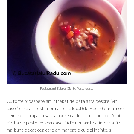
Restaurant Sabres Ciorba Pescareasca.
Cu forte proaspete am intrebat de data asta despre “vinul
casei” care am fost informati ca e local (de Recas) dar a mers,
demi-sec, cu apa ca sa stampere caldura din stomace. Apoi
ciorba de peste “pescareasca” (din nou am fost informati) e
mai buna decat cea care am mancat-o cu o zi inainte, si