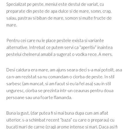
Specializat pe peste, meniul este destul de variat, cu
preparate din peste de apa dulce si de mare, somn, crap,
salau, pastrav si biban de mare, somon si multe fructe de
mare.
Pentru cei care nu le place pestele exista si variante
alternative. Intrebat ce putem servi ca “aperitiv” inaintea
pestelui chelnerul amabil a sugerat o vodka rece. A mers.
Desi caldura era mare, am ajuns seara deci s-a mai potolit, asa
ca n-am rezistat sa nu comandam o ciorba de peste. In stil
sarbesc (am mancat, si am facut si eu la fel asa) sau in stil
unguresc, ciorba se prezinta intr-un ceaunas pentru doua
persoane sau una foarte flamanda.
Buna la gust, (dar putea fi si mai buna dupa cum am aflat
ulterior, s-a schimbat recent “baza” cu care o preparau) cu
bucati mari de carne (crap) arome intense si mari. Daca asi fi