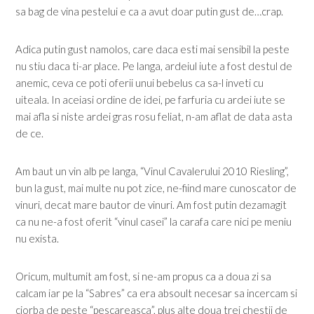
sa bag de vina pestelui e ca a avut doar putin gust de…crap.
Adica putin gust namolos, care daca esti mai sensibil la peste
nu stiu daca ti-ar place. Pe langa, ardeiul iute a fost destul de
anemic, ceva ce poti oferii unui bebelus ca sa-l inveti cu
uiteala. In aceiasi ordine de idei, pe farfuria cu ardei iute se
mai afla si niste ardei gras rosu feliat, n-am aflat de data asta
de ce.
Am baut un vin alb pe langa, “Vinul Cavalerului 2010 Riesling”,
bun la gust, mai multe nu pot zice, ne-fiind mare cunoscator de
vinuri, decat mare bautor de vinuri. Am fost putin dezamagit
ca nu ne-a fost oferit “vinul casei” la carafa care nici pe meniu
nu exista.
Oricum, multumit am fost, si ne-am propus ca a doua zi sa
calcam iar pe la “Sabres” ca era absoult necesar sa incercam si
ciorba de peste “pescareasca”, plus alte doua trei chestii de