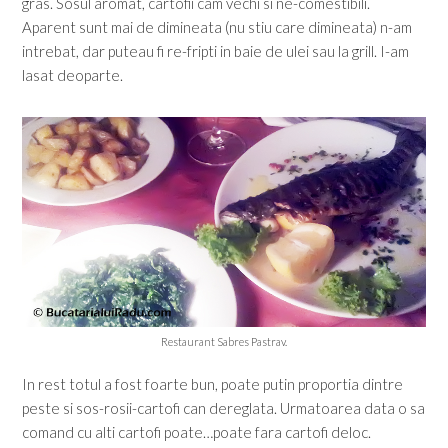
gras. Sosul aromat, cartofii cam vechi si ne-comestibili.
Aparent sunt mai de dimineata (nu stiu care dimineata) n-am
intrebat, dar puteau fi re-fripti in baie de ulei sau la grill. I-am
lasat deoparte.
Restaurant Sabres Pastrav.
In rest totul a fost foarte bun, poate putin proportia dintre
peste si sos-rosii-cartofi can dereglata. Urmatoarea data o sa
comand cu alti cartofi poate…poate fara cartofi deloc.