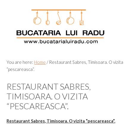
Skip
Skip
Skip
Skip
to
to
to
to
primary
main
primary
footer
navigation
content
sidebar
You are here:
Home
/
Restaurant Sabres, Timisoara. O vizita
“pescareasca”.
RESTAURANT SABRES,
TIMISOARA. O VIZITA
“PESCAREASCA”.
Restaurant Sabres, Timisoara. O vizita “pescareasca”.