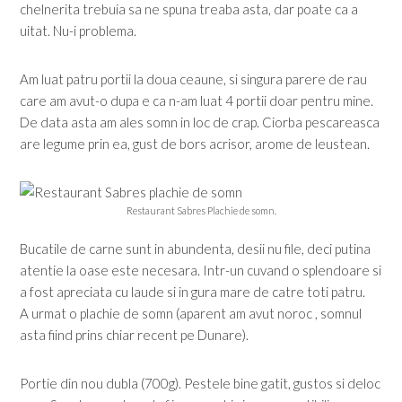
chelnerita trebuia sa ne spuna treaba asta, dar poate ca a
uitat. Nu-i problema.
Am luat patru portii la doua ceaune, si singura parere de rau
care am avut-o dupa e ca n-am luat 4 portii doar pentru mine.
De data asta am ales somn in loc de crap. Ciorba pescareasca
are legume prin ea, gust de bors acrisor, arome de leustean.
Restaurant Sabres Plachie de somn.
Bucatile de carne sunt in abundenta, desii nu file, deci putina
atentie la oase este necesara. Intr-un cuvand o splendoare si
a fost apreciata cu laude si in gura mare de catre toti patru.
A urmat o plachie de somn (aparent am avut noroc , somnul
asta fiind prins chiar recent pe Dunare).
Portie din nou dubla (700g). Pestele bine gatit, gustos si deloc