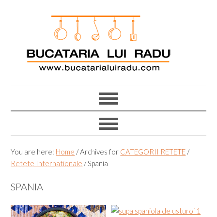
Skip
Skip
Skip
Skip
to
to
to
to
primary
main
primary
footer
navigation
content
sidebar
You are here:
Home
/
Archives for
CATEGORII RETETE
/
Retete Internationale
/
Spania
SPANIA