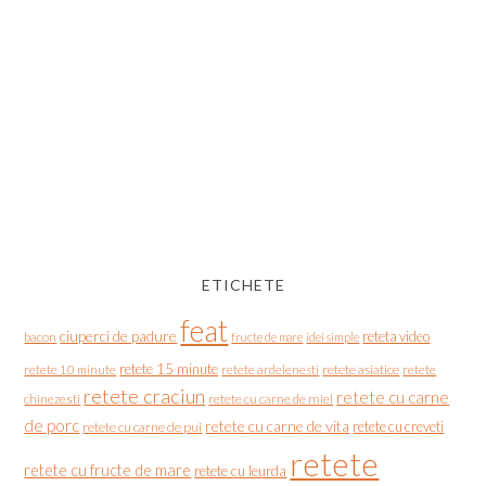
ETICHETE
feat
ciuperci de padure
reteta video
bacon
fructe de mare
idei simple
retete 15 minute
retete asiatice
retete
retete 10 minute
retete ardelenesti
retete craciun
retete cu carne
chinezesti
retete cu carne de miel
de porc
retete cu carne de vita
retete cu creveti
retete cu carne de pui
retete
retete cu fructe de mare
retete cu leurda