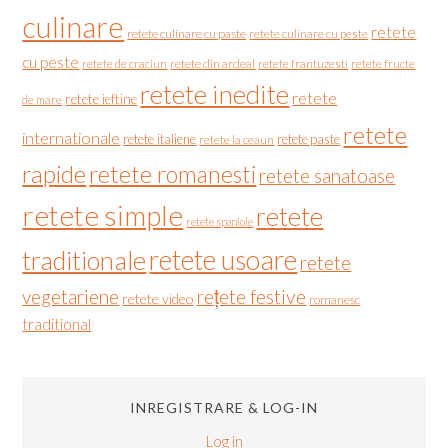
culinare
retete
retete culinare cu paste
retete culinare cu peste
cu peste
retete de craciun
retete din ardeal
retete frantuzesti
retete fructe
retete inedite
retete
retete ieftine
de mare
retete
internationale
retete italiene
retete paste
retete la ceaun
rapide
retete romanesti
retete sanatoase
retete simple
retete
retete spaniole
retete usoare
traditionale
retete
vegetariene
rețete festive
retete video
romanesc
traditional
INREGISTRARE & LOG-IN
Log in