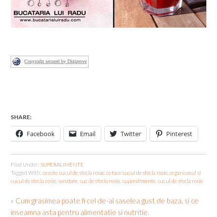
Copyright secured by Digiprove
SHARE:
Facebook
Email
Twitter
Pinterest
Filed Under:
SUPERALIMENTE
Tagged With:
ce este sucul de sfecla rosie
,
ce face sucul de sfecla rosie
,
organismul si
cucul de sfecla rosie
,
sanatate
,
suc de sfecla rosie
,
superalimente. sucul de sfecla rosie
« Cum grasimea poate fi cel de-al saselea gust de baza, si ce
inseamna asta pentru alimentatie si nutritie.