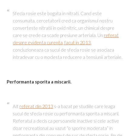
Sfecla rosie este bogata in nitrati. Cand este
consumata, cercetatorii cred ca organismul nostru
converteste nitratii in oxid nitric, un chimical despre
care se crede ca scade presiune arteriala. Un
referat
despre evidenta curenta, facut in 2013
,
concluzioneaza ca sucul de sfecla rosie se asociaza
intradevar cu o modesta reducere a tensiunii arteriale.
Performanta sporita a miscarii.
Alt
referat din 2013
s-a bazat pe studiile care leaga
sucul de sfecla rosie cu performanta sporita a miscarii.
Referatul a decis ca persoanele inactive si cele active
doar recreational au vazut “o sporire moderata” in
performanta din consumul de suc de sfecla rosie. Pe de