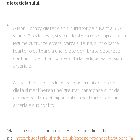
dieteticianului.
Alison Hornby, dietetician si purtator de cuvant a BDA,
spune: “Sfecla rosie, si sucul de sfecla rosie, inpreuna cu
legume cu frunzele verzi, varza si telina, sunt o parte
foarte folositoare a unei diete echilibrate deoarece
continutul de nitrati poate ajuta la reducerea tensiunii
arteriale.
Activitatile fizice, reducerea consumului de sare in
dieta si mentinerea unei greutati sanatoase sunt de
asemenea strategii importante in pastrarea tensiunii
arteriale sub control.”
Mai multe detalii si articole despre superalimente
aici:
http://bucatarialuiradu.co.uk/category/sanatate/superalimen