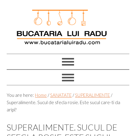
Skip
Skip
Skip
Skip
to
to
to
to
primary
main
primary
footer
navigation
content
sidebar
You are here:
Home
/
SANATATE
/
SUPERALIMENTE
/
Superalimente. Sucul de sfecla rosie. Este sucul care-ti da
aripi?
SUPERALIMENTE. SUCUL DE