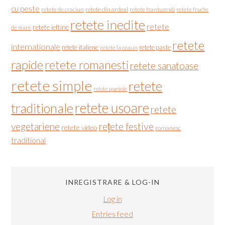
cu peste
retete de craciun
retete din ardeal
retete frantuzesti
retete fructe
retete inedite
retete
retete ieftine
de mare
retete
internationale
retete italiene
retete paste
retete la ceaun
rapide
retete romanesti
retete sanatoase
retete simple
retete
retete spaniole
retete usoare
traditionale
retete
vegetariene
rețete festive
retete video
romanesc
traditional
INREGISTRARE & LOG-IN
Log in
Entries feed