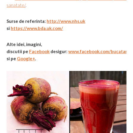
sanatate/
.
Surse de referinta:
http://www.nhs.uk
si
https://www.bda.uk.com/
Alte idei, imagini,
discutii
pe
Facebook
desigur:
www.facebook.com/
bucatarial
si pe
Google+
.