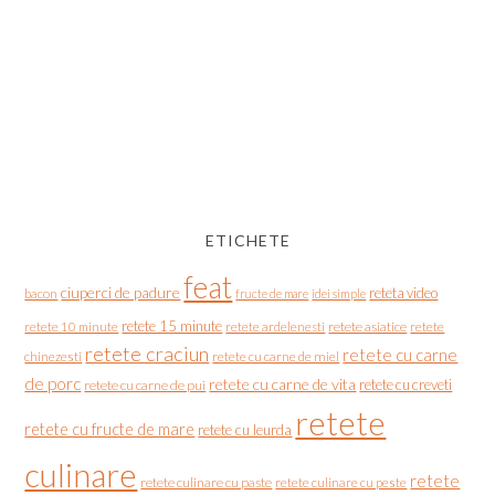
ETICHETE
feat
ciuperci de padure
reteta video
bacon
fructe de mare
idei simple
retete 15 minute
retete asiatice
retete
retete 10 minute
retete ardelenesti
retete craciun
retete cu carne
chinezesti
retete cu carne de miel
de porc
retete cu carne de vita
retete cu creveti
retete cu carne de pui
retete
retete cu fructe de mare
retete cu leurda
culinare
retete
retete culinare cu paste
retete culinare cu peste