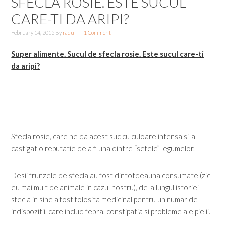
SFECLA ROSIE. ESTE SUCUL
CARE-TI DA ARIPI?
February 14, 2015
By
radu
1 Comment
Super alimente. Sucul de sfecla rosie. Este sucul care-ti
da aripi?
Sfecla rosie, care ne da acest suc cu culoare intensa si-a
castigat o reputatie de a fi una dintre “sefele” legumelor.
Desii frunzele de sfecla au fost dintotdeauna consumate (zic
eu mai mult de animale in cazul nostru), de-a lungul istoriei
sfecla in sine a fost folosita medicinal pentru un numar de
indispozitii, care includ febra, constipatia si probleme ale pielii.