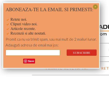
Skip
Skip
Skip
Skip
ABONEAZA-TE LA EMAIL SI PRIMESTI:
to
to
to
to
primary
main
primary
footer
Retete noi.
navigation
content
sidebar
Clipuri video noi.
Articole recente.
Recenzii si alte noutati.
Promit ca nu va trimit spam, sau mai mult de 2 mailuri lunar.
Adaugati adresa de email mai jos:
ACASA
RETETE
Save
TRIMITE RETETA TA!
RET