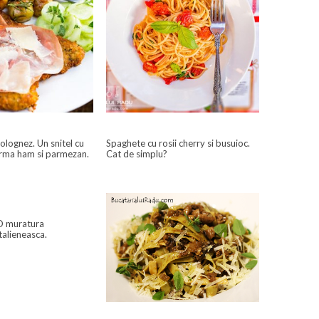
bolognez. Un snitel cu
Spaghete cu rosii cherry si busuioc.
rma ham si parmezan.
Cat de simplu?
 O muratura
talieneasca.