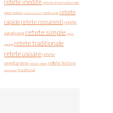
retete inedite
retete internationale
retete
retete italiene
retete paste
retete la ceaun
rapide
retete romanesti
retete
retete simple
sanatoase
retete
retete traditionale
spaniole
retete usoare
retete
vegetariene
rețete festive
retete video
traditional
romanesc