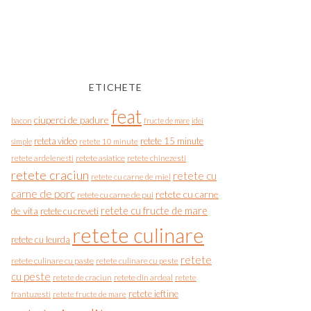
ETICHETE
feat
ciuperci de padure
bacon
fructe de mare
idei
reteta video
retete 15 minute
simple
retete 10 minute
retete asiatice
retete chinezesti
retete ardelenesti
retete craciun
retete cu
retete cu carne de miel
carne de porc
retete cu carne
retete cu carne de pui
de vita
retete cu fructe de mare
retete cu creveti
retete culinare
retete cu leurda
retete
retete culinare cu paste
retete culinare cu peste
cu peste
retete de craciun
retete din ardeal
retete
retete ieftine
frantuzesti
retete fructe de mare