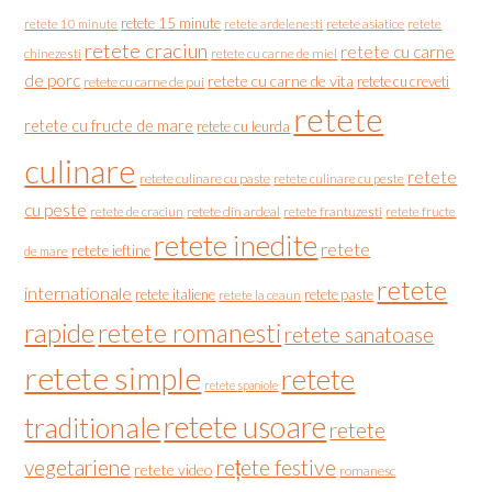
retete 15 minute
retete asiatice
retete
retete 10 minute
retete ardelenesti
retete craciun
retete cu carne
chinezesti
retete cu carne de miel
de porc
retete cu carne de vita
retete cu creveti
retete cu carne de pui
retete
retete cu fructe de mare
retete cu leurda
culinare
retete
retete culinare cu paste
retete culinare cu peste
cu peste
retete de craciun
retete din ardeal
retete frantuzesti
retete fructe
retete inedite
retete
retete ieftine
de mare
retete
internationale
retete italiene
retete paste
retete la ceaun
rapide
retete romanesti
retete sanatoase
retete simple
retete
retete spaniole
retete usoare
traditionale
retete
vegetariene
rețete festive
retete video
romanesc