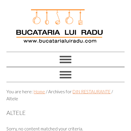
Skip
Skip
Skip
Skip
to
to
to
to
primary
main
primary
footer
navigation
content
sidebar
You are here:
Home
/
Archives for
DIN RESTAURANTE
/
Altele
ALTELE
Sorry, no content matched your criteria.