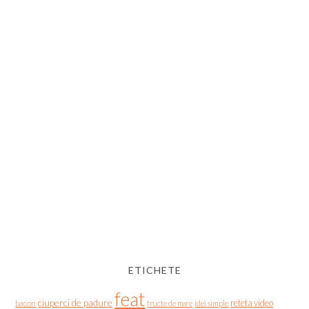
ETICHETE
feat
ciuperci de padure
reteta video
bacon
fructe de mare
idei simple