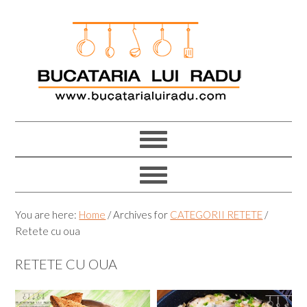
Skip
Skip
Skip
Skip
to
to
to
to
primary
main
primary
footer
navigation
content
sidebar
You are here:
Home
/
Archives for
CATEGORII RETETE
/
Retete cu oua
RETETE CU OUA