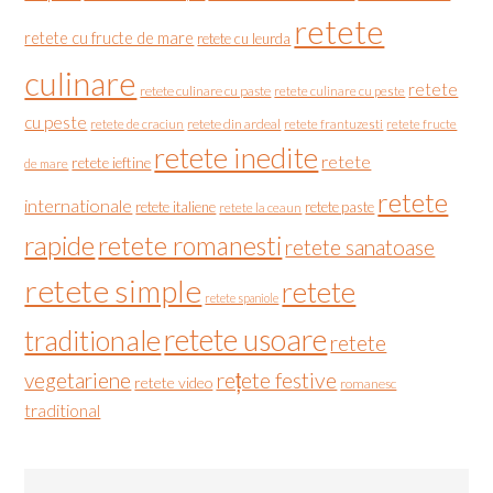
retete
retete cu fructe de mare
retete cu leurda
culinare
retete
retete culinare cu paste
retete culinare cu peste
cu peste
retete de craciun
retete din ardeal
retete frantuzesti
retete fructe
retete inedite
retete
retete ieftine
de mare
retete
internationale
retete italiene
retete paste
retete la ceaun
rapide
retete romanesti
retete sanatoase
retete simple
retete
retete spaniole
retete usoare
traditionale
retete
vegetariene
rețete festive
retete video
romanesc
traditional