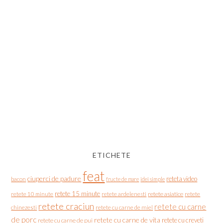
ETICHETE
feat
ciuperci de padure
reteta video
bacon
fructe de mare
idei simple
retete 15 minute
retete asiatice
retete
retete 10 minute
retete ardelenesti
retete craciun
retete cu carne
chinezesti
retete cu carne de miel
de porc
retete cu carne de vita
retete cu creveti
retete cu carne de pui