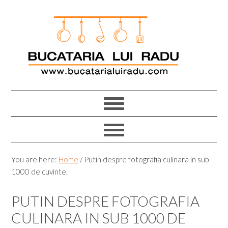
Skip
Skip
Skip
Skip
to
to
to
to
primary
main
primary
footer
navigation
content
sidebar
You are here:
Home
/
Putin despre fotografia culinara in sub
1000 de cuvinte.
PUTIN DESPRE FOTOGRAFIA
CULINARA IN SUB 1000 DE