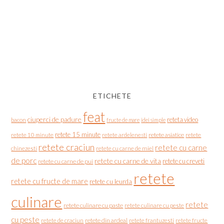
ETICHETE
feat
ciuperci de padure
reteta video
bacon
fructe de mare
idei simple
retete 15 minute
retete asiatice
retete
retete 10 minute
retete ardelenesti
retete craciun
retete cu carne
chinezesti
retete cu carne de miel
de porc
retete cu carne de vita
retete cu creveti
retete cu carne de pui
retete
retete cu fructe de mare
retete cu leurda
culinare
retete
retete culinare cu paste
retete culinare cu peste
cu peste
retete de craciun
retete din ardeal
retete frantuzesti
retete fructe