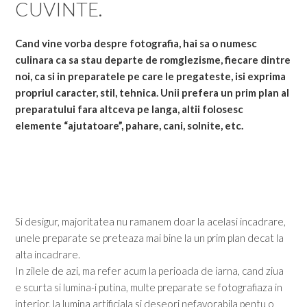
CUVINTE.
Cand vine vorba despre fotografia, hai sa o numesc
culinara ca sa stau departe de romglezisme, fiecare dintre
noi, ca si in preparatele pe care le pregateste, isi exprima
propriul caracter, stil, tehnica. Unii prefera un prim plan al
preparatului fara altceva pe langa, altii folosesc
elemente “ajutatoare”, pahare, cani, solnite, etc.
Si desigur, majoritatea nu ramanem doar la acelasi incadrare,
unele preparate se preteaza mai bine la un prim plan decat la
alta incadrare.
In zilele de azi, ma refer acum la perioada de iarna, cand ziua
e scurta si lumina-i putina, multe preparate se fotografiaza in
interior, la lumina artificiala si deseori nefavorabila pentu o