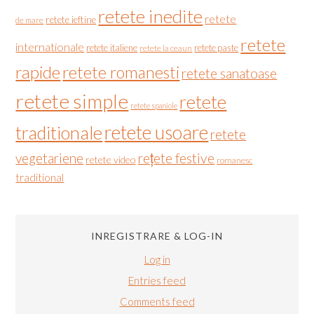
retete inedite
retete
retete ieftine
de mare
retete
internationale
retete italiene
retete paste
retete la ceaun
rapide
retete romanesti
retete sanatoase
retete simple
retete
retete spaniole
retete usoare
traditionale
retete
vegetariene
rețete festive
retete video
romanesc
traditional
INREGISTRARE & LOG-IN
Log in
Entries feed
Comments feed