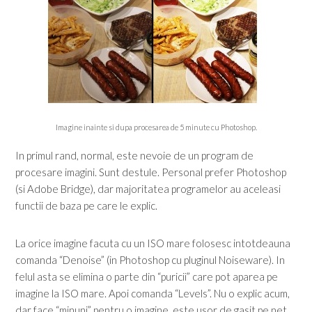
Imagine inainte si dupa procesarea de 5 minute cu Photoshop.
In primul rand, normal, este nevoie de un program de
procesare imagini. Sunt destule. Personal prefer Photoshop
(si Adobe Bridge), dar majoritatea programelor au aceleasi
functii de baza pe care le explic.
La orice imagine facuta cu un ISO mare folosesc intotdeauna
comanda “Denoise” (in Photoshop cu pluginul Noiseware). In
felul asta se elimina o parte din “puricii” care pot aparea pe
imagine la ISO mare. Apoi comanda “Levels”. Nu o explic acum,
dar face “minuni” pentru o imagine, este usor de gasit pe net