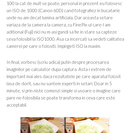
100 la cat de mult se poate, personal in prezent eu folosesc
un ISO de 1000 (Canon 60D) cand fotografiez in bucatarie
unde nu am decat lumina artificiala. Dar aceasta setare
variaza de la camera la camera, cu FinePix-ul care-l am
aditional (Fuji) nici nu m-asi gandi sa fie in stare sa capteze
ceva folosibil la ISO1000. Asa ca incercati sa vedeti calitatea
camerei pe care o folositi. Impingeti ISO la maxim.
In final, vorbesc (scriu adica) putin despre procesarea
imaginilor pe calculator dupa captura. Asta-i extrem de
important mai ales daca rezultatele pe care aparatul folosit
lasa de dorit, sau nu suntem experti in setari. Doar in 5
minute, si prin niste comenzi simple si usoare o imagine care
pare ne-folosibila se poate transforma in ceva care este
acceptabil.