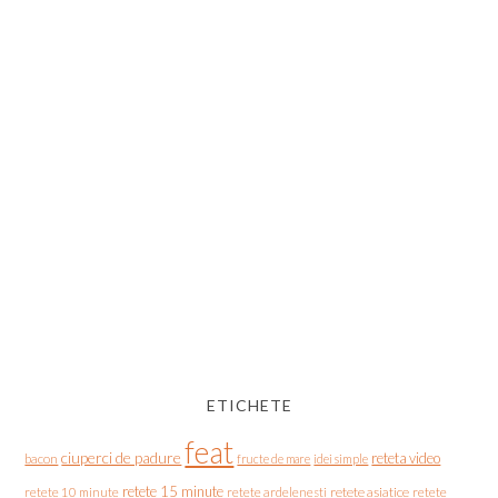
ETICHETE
feat
ciuperci de padure
reteta video
bacon
fructe de mare
idei simple
retete 15 minute
retete asiatice
retete
retete 10 minute
retete ardelenesti