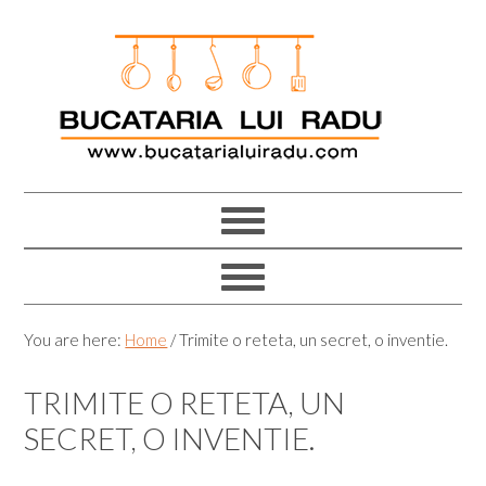
Skip
Skip
Skip
Skip
to
to
to
to
primary
main
primary
footer
navigation
content
sidebar
You are here:
Home
/
Trimite o reteta, un secret, o inventie.
TRIMITE O RETETA, UN
SECRET, O INVENTIE.