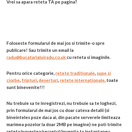
Vrei sa apara reteta TA pe pagina?
Foloseste formularul de mai jos si trimite-o spre
publicare! Sau trimite un email la
radu@bucatarialuiradu.co.uk
cu reteta si imaginile.
Pentru orice categorie,
retete traditionale
,
supe si
ciorbe
,
fripturi
,
deserturi
,
retete internationale
, toate
sunt binevenite!!!
Nu trebuie sa te inregistrezi, nu trebuie sa te loghezi,
prin formularul de mai jos cu doar cateva detalii (si
bineinteles poze daca ai, din pacate serverele limiteaza
marimea pozelor la doar 2MB pe imagine) ne poti trimite
reteta/povestea/secretul/inventia ta instantaneu.