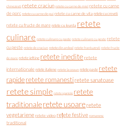
retete craciun
retete cu carne
chinezesti
retete cu carne de miel
de porc
retete cu carne de vita
retete cu creveti
retete cu carne de pui
retete
retete cu fructe de mare
retete cu leurda
culinare
retete
retete culinare cu paste
retete culinare cu peste
cu peste
retete de craciun
retete din ardeal
retete frantuzesti
retete fructe
retete inedite
retete
retete ieftine
de mare
retete
internationale
retete italiene
retete paste
retete la ceaun
rapide
retete romanesti
retete sanatoase
retete simple
retete
retete spaniole
retete usoare
traditionale
retete
vegetariene
rețete festive
retete video
romanesc
traditional