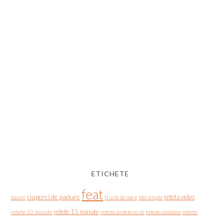
ETICHETE
feat
ciuperci de padure
reteta video
bacon
fructe de mare
idei simple
retete 15 minute
retete asiatice
retete
retete 10 minute
retete ardelenesti