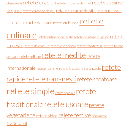
retete craciun
retete cu carne
chinezesti
retete cu carne de miel
de porc
retete cu carne de vita
retete cu creveti
retete cu carne de pui
retete
retete cu fructe de mare
retete cu leurda
culinare
retete
retete culinare cu paste
retete culinare cu peste
cu peste
retete de craciun
retete din ardeal
retete frantuzesti
retete fructe
retete inedite
retete
retete ieftine
de mare
retete
internationale
retete italiene
retete paste
retete la ceaun
rapide
retete romanesti
retete sanatoase
retete simple
retete
retete spaniole
retete usoare
traditionale
retete
vegetariene
rețete festive
retete video
romanesc
traditional