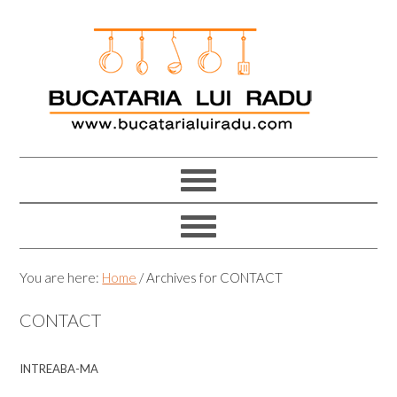
Skip
Skip
Skip
Skip
to
to
to
to
primary
main
primary
footer
navigation
content
sidebar
You are here:
Home
/
Archives for CONTACT
CONTACT
INTREABA-MA