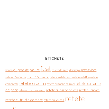
ETICHETE
feat
ciuperci de padure
reteta video
bacon
fructe de mare
idei simple
retete 15 minute
retete asiatice
retete
retete 10 minute
retete ardelenesti
retete craciun
retete cu carne
chinezesti
retete cu carne de miel
de porc
retete cu carne de vita
retete cu creveti
retete cu carne de pui
retete
retete cu fructe de mare
retete cu leurda