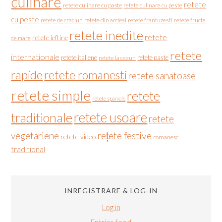
culinare
retete
retete culinare cu paste
retete culinare cu peste
cu peste
retete de craciun
retete din ardeal
retete frantuzesti
retete fructe
retete inedite
retete
retete ieftine
de mare
retete
internationale
retete italiene
retete paste
retete la ceaun
rapide
retete romanesti
retete sanatoase
retete simple
retete
retete spaniole
retete usoare
traditionale
retete
vegetariene
rețete festive
retete video
romanesc
traditional
INREGISTRARE & LOG-IN
Log in