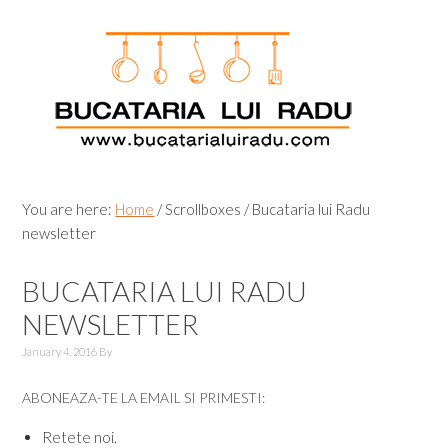
Skip
Skip
Skip
Skip
to
to
to
to
primary
main
primary
footer
navigation
content
sidebar
You are here:
Home
/
Scrollboxes
/
Bucataria lui Radu
newsletter
BUCATARIA LUI RADU
NEWSLETTER
January 4, 2016
By
ABONEAZA-TE LA EMAIL SI PRIMESTI:
Retete noi.