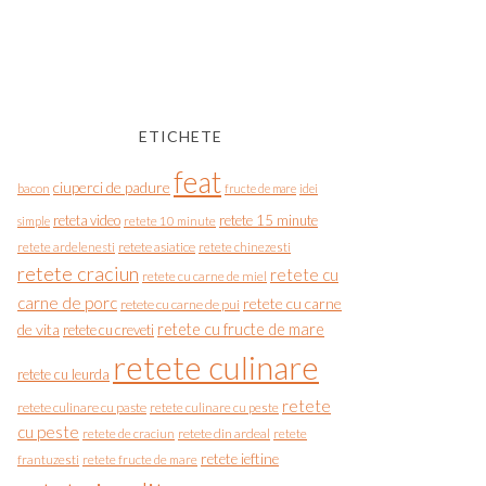
ETICHETE
feat
ciuperci de padure
bacon
fructe de mare
idei
reteta video
retete 15 minute
simple
retete 10 minute
retete asiatice
retete chinezesti
retete ardelenesti
retete craciun
retete cu
retete cu carne de miel
carne de porc
retete cu carne
retete cu carne de pui
de vita
retete cu fructe de mare
retete cu creveti
retete culinare
retete cu leurda
retete
retete culinare cu paste
retete culinare cu peste
cu peste
retete de craciun
retete din ardeal
retete
retete ieftine
frantuzesti
retete fructe de mare