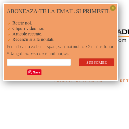
Skip
Skip
Skip
Skip
ABONEAZA-TE LA EMAIL SI PRIMESTI:
to
to
to
to
primary
main
primary
footer
Retete noi.
navigation
content
sidebar
Clipuri video noi.
Articole recente.
Recenzii si alte noutati.
Promit ca nu va trimit spam, sau mai mult de 2 mailuri lunar.
Adaugati adresa de email mai jos:
ACASA
RETETE
Save
TRIMITE RETETA TA!
RET