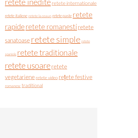
retete inedite
retete internationale
retete
retete italiene
retete paste
retete la ceaun
rapide
retete romanesti
retete
retete simple
sanatoase
retete
retete traditionale
spaniole
retete usoare
retete
vegetariene
rețete festive
retete video
traditional
romanesc