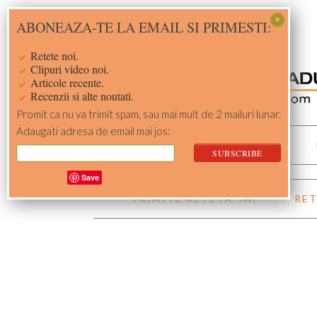
Skip
Skip
Skip
Skip
ABONEAZA-TE LA EMAIL SI PRIMESTI:
to
to
to
to
primary
main
primary
footer
Retete noi.
navigation
content
sidebar
Clipuri video noi.
Articole recente.
Recenzii si alte noutati.
Promit ca nu va trimit spam, sau mai mult de 2 mailuri lunar.
Adaugati adresa de email mai jos:
ACASA
RETETE
Save
TRIMITE RETETA TA!
RET