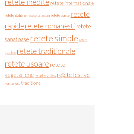
retete inedite
retete internationale
retete
retete italiene
retete paste
retete la ceaun
rapide
retete romanesti
retete
retete simple
sanatoase
retete
retete traditionale
spaniole
retete usoare
retete
vegetariene
rețete festive
retete video
traditional
romanesc