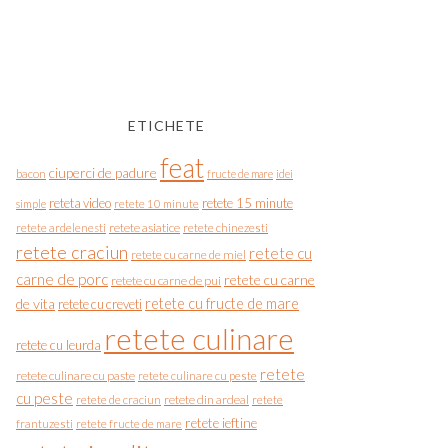
ETICHETE
feat
ciuperci de padure
bacon
fructe de mare
idei
reteta video
retete 15 minute
simple
retete 10 minute
retete asiatice
retete chinezesti
retete ardelenesti
retete craciun
retete cu
retete cu carne de miel
carne de porc
retete cu carne
retete cu carne de pui
de vita
retete cu fructe de mare
retete cu creveti
retete culinare
retete cu leurda
retete
retete culinare cu paste
retete culinare cu peste
cu peste
retete de craciun
retete din ardeal
retete
retete ieftine
frantuzesti
retete fructe de mare