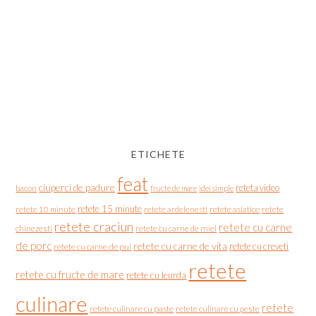
ETICHETE
feat
ciuperci de padure
reteta video
bacon
fructe de mare
idei simple
retete 15 minute
retete asiatice
retete
retete 10 minute
retete ardelenesti
retete craciun
retete cu carne
chinezesti
retete cu carne de miel
de porc
retete cu carne de vita
retete cu creveti
retete cu carne de pui
retete
retete cu fructe de mare
retete cu leurda
culinare
retete
retete culinare cu paste
retete culinare cu peste