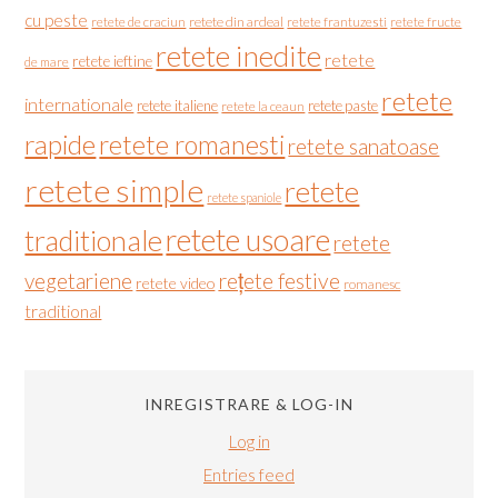
cu peste
retete de craciun
retete din ardeal
retete frantuzesti
retete fructe
retete inedite
retete
retete ieftine
de mare
retete
internationale
retete italiene
retete paste
retete la ceaun
rapide
retete romanesti
retete sanatoase
retete simple
retete
retete spaniole
retete usoare
traditionale
retete
vegetariene
rețete festive
retete video
romanesc
traditional
INREGISTRARE & LOG-IN
Log in
Entries feed