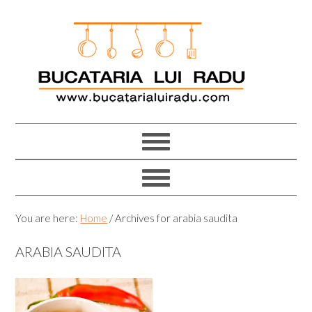
Skip
Skip
Skip
Skip
to
to
to
to
primary
main
primary
footer
navigation
content
sidebar
You are here:
Home
/
Archives for arabia saudita
ARABIA SAUDITA