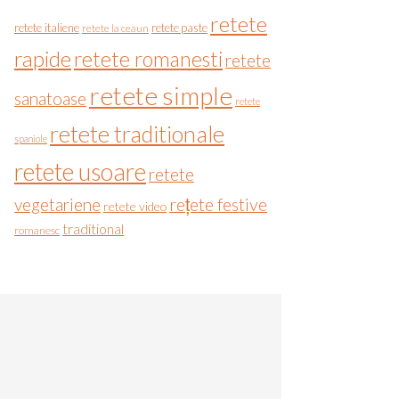
retete
retete italiene
retete paste
retete la ceaun
rapide
retete romanesti
retete
retete simple
sanatoase
retete
retete traditionale
spaniole
retete usoare
retete
vegetariene
rețete festive
retete video
traditional
romanesc