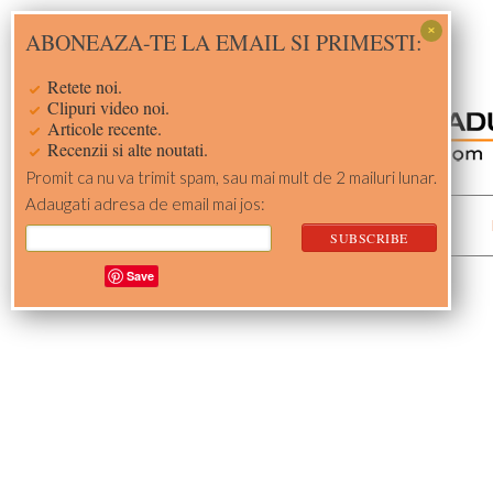
Skip
Skip
Skip
Skip
ABONEAZA-TE LA EMAIL SI PRIMESTI:
to
to
to
to
primary
main
primary
footer
Retete noi.
navigation
content
sidebar
Clipuri video noi.
Articole recente.
Recenzii si alte noutati.
Promit ca nu va trimit spam, sau mai mult de 2 mailuri lunar.
Adaugati adresa de email mai jos:
ACASA
RETETE
Save