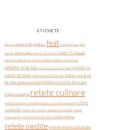
ETICHETE
feat
ciuperci de padure
bacon
fructe de mare
idei
reteta video
retete 15 minute
simple
retete 10 minute
retete asiatice
retete chinezesti
retete ardelenesti
retete craciun
retete cu
retete cu carne de miel
carne de porc
retete cu carne
retete cu carne de pui
de vita
retete cu fructe de mare
retete cu creveti
retete culinare
retete cu leurda
retete
retete culinare cu paste
retete culinare cu peste
cu peste
retete de craciun
retete din ardeal
retete
retete ieftine
frantuzesti
retete fructe de mare
retete inedite
retete internationale