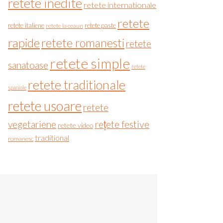
retete inedite
retete internationale
retete
retete italiene
retete paste
retete la ceaun
rapide
retete romanesti
retete
retete simple
sanatoase
retete
retete traditionale
spaniole
retete usoare
retete
vegetariene
rețete festive
retete video
traditional
romanesc