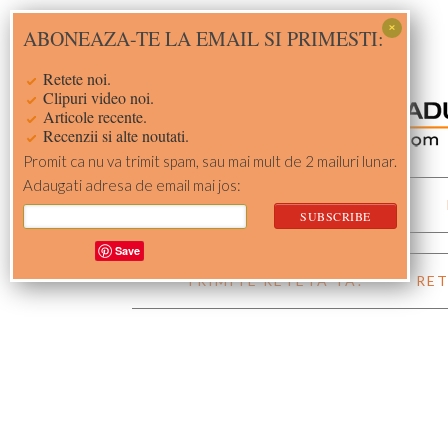
Skip
Skip
Skip
Skip
ABONEAZA-TE LA EMAIL SI PRIMESTI:
to
to
to
to
primary
main
primary
footer
Retete noi.
navigation
content
sidebar
Clipuri video noi.
Articole recente.
Recenzii si alte noutati.
Promit ca nu va trimit spam, sau mai mult de 2 mailuri lunar.
Adaugati adresa de email mai jos:
ACASA
RETETE
Save
TRIMITE RETETA TA!
RET