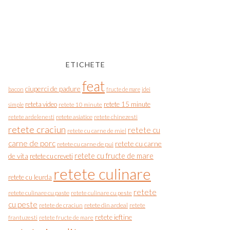
ETICHETE
feat
ciuperci de padure
bacon
fructe de mare
idei
reteta video
retete 15 minute
simple
retete 10 minute
retete asiatice
retete chinezesti
retete ardelenesti
retete craciun
retete cu
retete cu carne de miel
carne de porc
retete cu carne
retete cu carne de pui
de vita
retete cu fructe de mare
retete cu creveti
retete culinare
retete cu leurda
retete
retete culinare cu paste
retete culinare cu peste
cu peste
retete de craciun
retete din ardeal
retete
retete ieftine
frantuzesti
retete fructe de mare