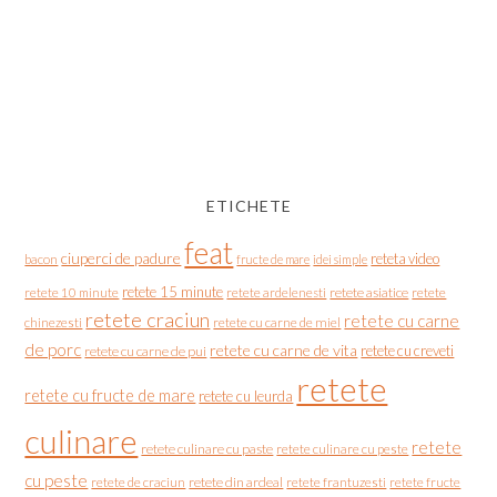
ETICHETE
feat
ciuperci de padure
reteta video
bacon
fructe de mare
idei simple
retete 15 minute
retete asiatice
retete
retete 10 minute
retete ardelenesti
retete craciun
retete cu carne
chinezesti
retete cu carne de miel
de porc
retete cu carne de vita
retete cu creveti
retete cu carne de pui
retete
retete cu fructe de mare
retete cu leurda
culinare
retete
retete culinare cu paste
retete culinare cu peste
cu peste
retete de craciun
retete din ardeal
retete frantuzesti
retete fructe