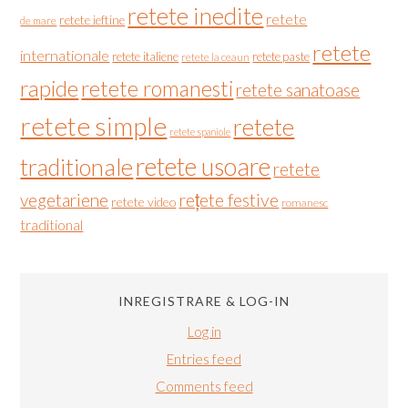
retete inedite
retete
retete ieftine
de mare
retete
internationale
retete italiene
retete paste
retete la ceaun
rapide
retete romanesti
retete sanatoase
retete simple
retete
retete spaniole
retete usoare
traditionale
retete
vegetariene
rețete festive
retete video
romanesc
traditional
INREGISTRARE & LOG-IN
Log in
Entries feed
Comments feed