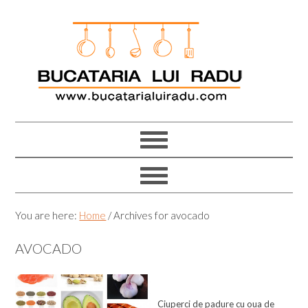
Skip
Skip
Skip
Skip
to
to
to
to
primary
main
primary
footer
navigation
content
sidebar
You are here:
Home
/
Archives for avocado
AVOCADO
Ciuperci de padure cu oua de