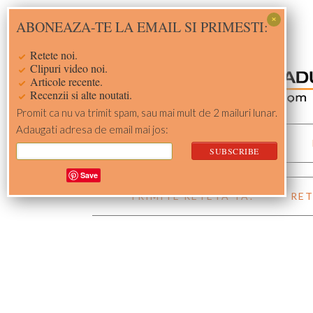
Skip
Skip
Skip
Skip
ABONEAZA-TE LA EMAIL SI PRIMESTI:
to
to
to
to
primary
main
primary
footer
Retete noi.
navigation
content
sidebar
Clipuri video noi.
Articole recente.
Recenzii si alte noutati.
Promit ca nu va trimit spam, sau mai mult de 2 mailuri lunar.
Adaugati adresa de email mai jos:
ACASA
RETETE
Save
TRIMITE RETETA TA!
RET