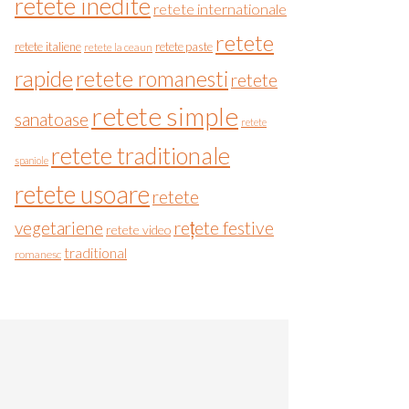
retete inedite
retete internationale
retete
retete italiene
retete paste
retete la ceaun
rapide
retete romanesti
retete
retete simple
sanatoase
retete
retete traditionale
spaniole
retete usoare
retete
vegetariene
rețete festive
retete video
traditional
romanesc