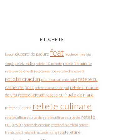
ETICHETE
feat
ciuperci de padure
bacon
fructe de mare
idei
reteta video
retete 15 minute
simple
retete 10 minute
retete asiatice
retete chinezesti
retete ardelenesti
retete craciun
retete cu
retete cu carne de miel
carne de porc
retete cu carne
retete cu carne de pui
de vita
retete cu fructe de mare
retete cu creveti
retete culinare
retete cu leurda
retete
retete culinare cu paste
retete culinare cu peste
cu peste
retete de craciun
retete din ardeal
retete
retete ieftine
frantuzesti
retete fructe de mare