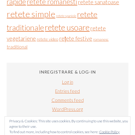
rapide
retete romanesti
retete sanatoase
retete simple
retete
retete spaniole
retete usoare
traditionale
retete
vegetariene
rețete festive
retete video
romanesc
traditional
INREGISTRARE & LOG-IN
Log in
Entries feed
Comments feed
WordPress.org
Privacy & Cookies: This site uses cookies. By continuing to use this website, you
agree to their use.
To find out more, including how to control cookies, see here:
Cookie Policy