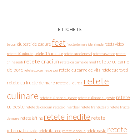
ETICHETE
feat
ciuperci de padure
reteta video
bacon
fructe de mare
idei simple
retete 15 minute
retete asiatice
retete
retete 10 minute
retete ardelenesti
retete craciun
retete cu carne
chinezesti
retete cu carne de miel
de porc
retete cu carne de vita
retete cu creveti
retete cu carne de pui
retete
retete cu fructe de mare
retete cu leurda
culinare
retete
retete culinare cu paste
retete culinare cu peste
cu peste
retete de craciun
retete din ardeal
retete frantuzesti
retete fructe
retete inedite
retete
retete ieftine
de mare
retete
internationale
retete italiene
retete paste
retete la ceaun