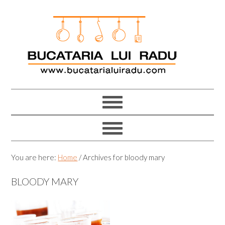
Skip
Skip
Skip
Skip
to
to
to
to
primary
main
primary
footer
navigation
content
sidebar
You are here:
Home
/
Archives for bloody mary
BLOODY MARY