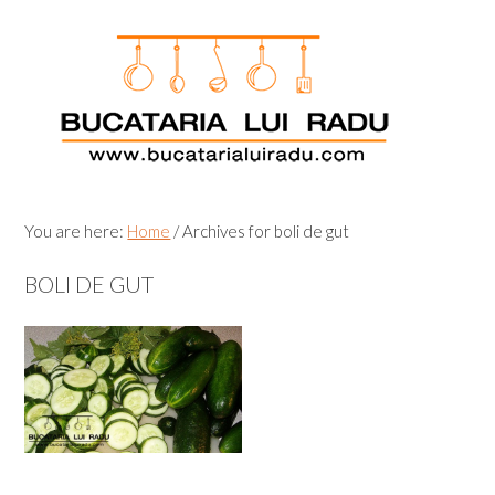
Skip
Skip
Skip
Skip
to
to
to
to
primary
main
primary
footer
navigation
content
sidebar
You are here:
Home
/
Archives for boli de gut
BOLI DE GUT