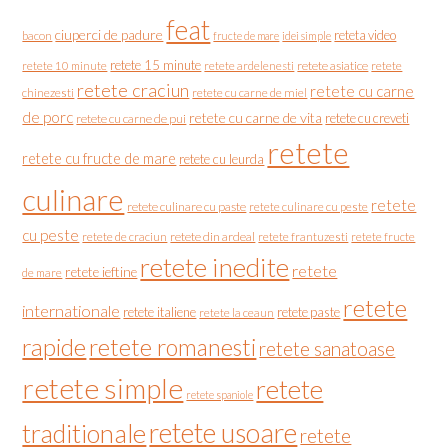
feat
ciuperci de padure
reteta video
bacon
fructe de mare
idei simple
retete 15 minute
retete asiatice
retete
retete 10 minute
retete ardelenesti
retete craciun
retete cu carne
chinezesti
retete cu carne de miel
de porc
retete cu carne de vita
retete cu creveti
retete cu carne de pui
retete
retete cu fructe de mare
retete cu leurda
culinare
retete
retete culinare cu paste
retete culinare cu peste
cu peste
retete de craciun
retete din ardeal
retete frantuzesti
retete fructe
retete inedite
retete
retete ieftine
de mare
retete
internationale
retete italiene
retete paste
retete la ceaun
rapide
retete romanesti
retete sanatoase
retete simple
retete
retete spaniole
retete usoare
traditionale
retete