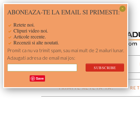
Skip
Skip
Skip
Skip
ABONEAZA-TE LA EMAIL SI PRIMESTI:
to
to
to
to
primary
main
primary
footer
Retete noi.
navigation
content
sidebar
Clipuri video noi.
Articole recente.
Recenzii si alte noutati.
Promit ca nu va trimit spam, sau mai mult de 2 mailuri lunar.
Adaugati adresa de email mai jos:
ACASA
RETETE
Save
TRIMITE RETETA TA!
RET