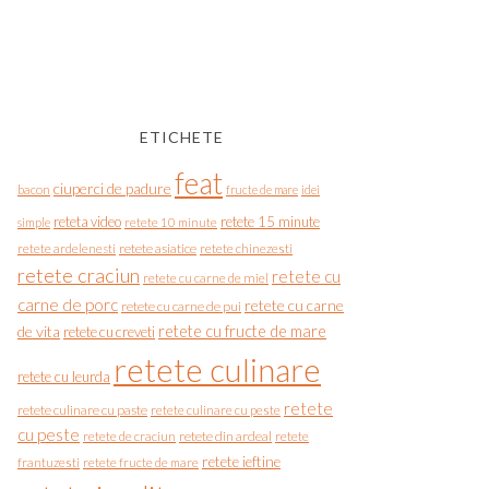
ETICHETE
feat
ciuperci de padure
bacon
fructe de mare
idei
reteta video
retete 15 minute
simple
retete 10 minute
retete asiatice
retete chinezesti
retete ardelenesti
retete craciun
retete cu
retete cu carne de miel
carne de porc
retete cu carne
retete cu carne de pui
de vita
retete cu fructe de mare
retete cu creveti
retete culinare
retete cu leurda
retete
retete culinare cu paste
retete culinare cu peste
cu peste
retete de craciun
retete din ardeal
retete
retete ieftine
frantuzesti
retete fructe de mare