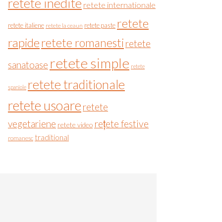
retete inedite
retete internationale
retete
retete italiene
retete paste
retete la ceaun
rapide
retete romanesti
retete
retete simple
sanatoase
retete
retete traditionale
spaniole
retete usoare
retete
vegetariene
rețete festive
retete video
traditional
romanesc