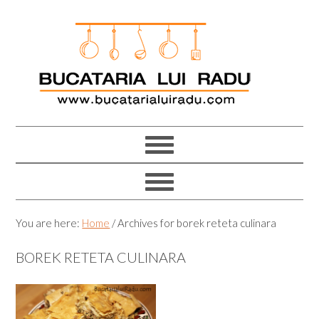
Skip
Skip
Skip
Skip
to
to
to
to
primary
main
primary
footer
navigation
content
sidebar
You are here:
Home
/
Archives for borek reteta culinara
BOREK RETETA CULINARA