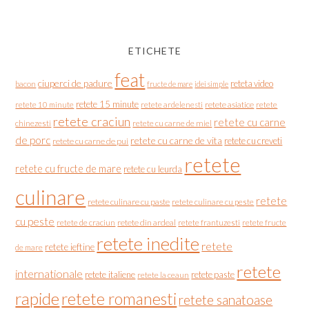
ETICHETE
feat
ciuperci de padure
reteta video
bacon
fructe de mare
idei simple
retete 15 minute
retete asiatice
retete
retete 10 minute
retete ardelenesti
retete craciun
retete cu carne
chinezesti
retete cu carne de miel
de porc
retete cu carne de vita
retete cu creveti
retete cu carne de pui
retete
retete cu fructe de mare
retete cu leurda
culinare
retete
retete culinare cu paste
retete culinare cu peste
cu peste
retete de craciun
retete din ardeal
retete frantuzesti
retete fructe
retete inedite
retete
retete ieftine
de mare
retete
internationale
retete italiene
retete paste
retete la ceaun
rapide
retete romanesti
retete sanatoase