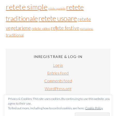
retete simple
retete
retete spaniole
retete usoare
traditionale
retete
vegetariene
rețete festive
retete video
romanesc
traditional
INREGISTRARE & LOG-IN
Log in
Entries feed
Comments feed
WordPress.org
Privacy & Cookies: This site uses cookies. By continuing to use this website, you
agree to their use.
To find out more, including how to control cookies, see here:
Cookie Policy