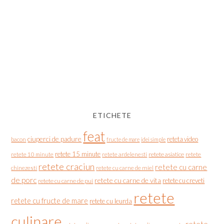
ETICHETE
feat
ciuperci de padure
reteta video
bacon
fructe de mare
idei simple
retete 15 minute
retete asiatice
retete
retete 10 minute
retete ardelenesti
retete craciun
retete cu carne
chinezesti
retete cu carne de miel
de porc
retete cu carne de vita
retete cu creveti
retete cu carne de pui
retete
retete cu fructe de mare
retete cu leurda
culinare