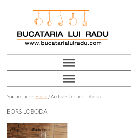
Skip
Skip
Skip
Skip
to
to
to
to
primary
main
primary
footer
navigation
content
sidebar
You are here:
Home
/
Archives for bors loboda
BORS LOBODA