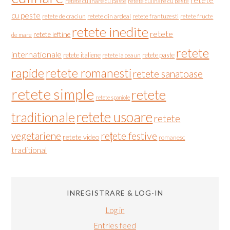
retete
retete culinare cu paste
retete culinare cu peste
cu peste
retete de craciun
retete din ardeal
retete frantuzesti
retete fructe
retete inedite
retete
retete ieftine
de mare
retete
internationale
retete italiene
retete paste
retete la ceaun
rapide
retete romanesti
retete sanatoase
retete simple
retete
retete spaniole
retete usoare
traditionale
retete
vegetariene
rețete festive
retete video
romanesc
traditional
INREGISTRARE & LOG-IN
Log in
Entries feed